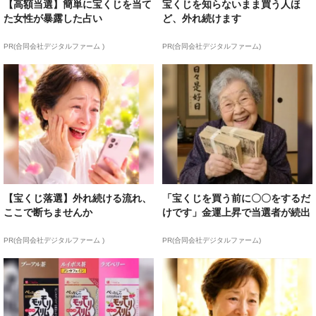
【高額当選】簡単に宝くじを当て
宝くじを知らないまま買う人ほ
た女性が暴露した占い
ど、外れ続けます
PR(合同会社デジタルファーム )
PR(合同会社デジタルファーム)
【宝くじ落選】外れ続ける流れ、
「宝くじを買う前に〇〇をするだ
ここで断ちませんか
けです」金運上昇で当選者が続出
PR(合同会社デジタルファーム )
PR(合同会社デジタルファーム)