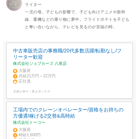
ライター
一児の母。子どもの影響で、子ども向けアニメや新幹
線、重機などの乗り物に夢中。フライドポテトを子ども
と奪い合いながら、テレビを見るのが至福の時。
中古車販売店の事務職/20代多数活躍/転勤なし/フ
リーター歓迎
株式会社ジョブカーズ 八尾店
大阪府
月給21万円～22万円
正社員
スポンサー：
求人ボックス
工場内でのクレーンオペレーター/資格をお持ちの
方優遇!稼げる2交替&高時給
株式会社トーコー
大阪府
時給1,600円