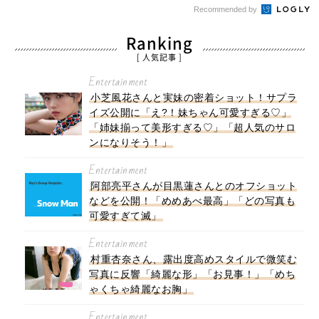
Recommended by
Ranking
[ 人気記事 ]
Entertainment
小芝風花さんと実妹の密着ショット！サプラ
イズ公開に「え?！妹ちゃん可愛すぎる♡」
「姉妹揃って美形すぎる♡」「超人気のサロ
ンになりそう！」
Entertainment
阿部亮平さんが目黒蓮さんとのオフショット
などを公開！「めめあべ最高」「どの写真も
可愛すぎて滅」
Entertainment
村重杏奈さん、露出度高めスタイルで微笑む
写真に反響「綺麗な形」「お見事！」「めち
ゃくちゃ綺麗なお胸」
Entertainment