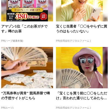
アマゾン1位「このお茶ガチで
宝くじ当選者「〇〇をやらずに買
す」噂のお茶
うのはもったいない」
PR(ハーブ健康本舗)
PR(合同会社デジタルファーム )
“万馬券率が異常” 競馬界隈で噂
「宝くじを買う前に〇〇をしただ
の予想サイトがこちら
け」言われた通りにしてみたら…
PR(ルーツ)
PR(合同会社デジタルファーム )