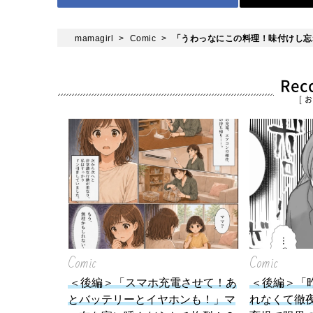
mamagirl
Comic
「うわっなにこの料理！味付けし忘
Re
[ 
Comic
Comic
＜後編＞「スマホ充電させて！あ
＜後編＞「
とバッテリーとイヤホンも！」マ
れなくて徹