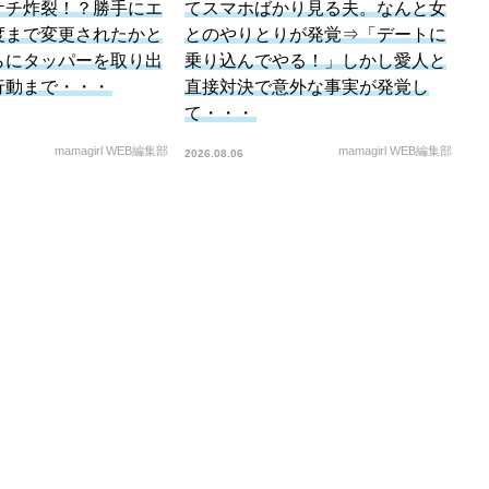
ケチ炸裂！？勝手にエ
てスマホばかり見る夫。なんと女
度まで変更されたかと
とのやりとりが発覚⇒「デートに
らにタッパーを取り出
乗り込んでやる！」しかし愛人と
行動まで・・・
直接対決で意外な事実が発覚し
て・・・
mamagirl WEB編集部
mamagirl WEB編集部
2026.08.06