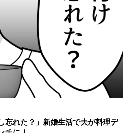
を徹底解説
し忘れた？」新婚生活で夫が料理デ
ンチに！