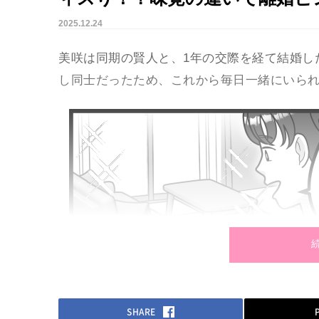
2025.12.24
美咲は同期の賢人と、1年の交際を経て結婚し
し同士だったため、これから毎日一緒にいら
と美咲の手料理を食べるのを楽しみにしてい
り切って料理をすることに。しかし、美咲の
飛び出す！？
SHARE