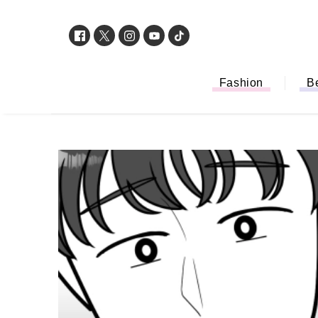
Fashion
B