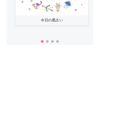
今日の星占い
「お
い！