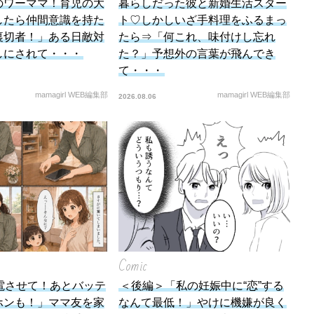
のワーママ！育児の大
暮らしだった彼と新婚生活スター
したら仲間意識を持た
ト♡しかしいざ手料理をふるまっ
裏切者！」ある日敵対
たら⇒「何これ、味付けし忘れ
しにされて・・・
た？」予想外の言葉が飛んでき
て・・・
mamagirl WEB編集部
mamagirl WEB編集部
2026.08.06
Comic
電させて！あとバッテ
＜後編＞「私の妊娠中に“恋”する
ホンも！」ママ友を家
なんて最低！」やけに機嫌が良く