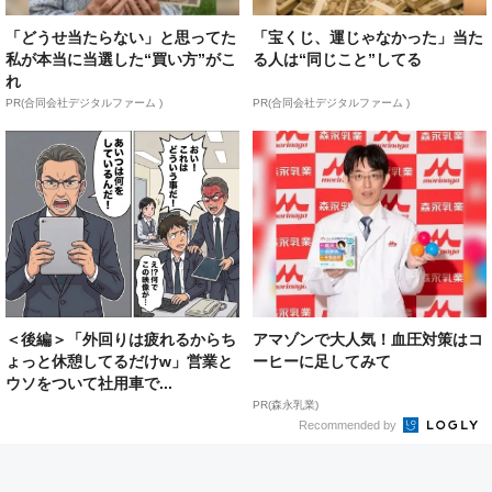
「どうせ当たらない」と思ってた
「宝くじ、運じゃなかった」当た
私が本当に当選した“買い方”がこ
る人は“同じこと”してる
れ
PR(合同会社デジタルファーム )
PR(合同会社デジタルファーム )
＜後編＞「外回りは疲れるからち
アマゾンで大人気！血圧対策はコ
ょっと休憩してるだけw」営業と
ーヒーに足してみて
ウソをついて社用車で...
PR(森永乳業)
Recommended by