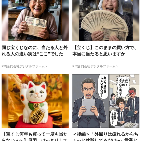
同じ宝くじなのに、当たる人と外
【宝くじ】このままの買い方で、
れる人の違い実は“ここ”でした
本当に当たると思いますか
PR(合同会社デジタルファーム )
PR(合同会社デジタルファーム )
【宝くじ何年も買って一度も当た
＜後編＞「外回りは疲れるからち
らない人へ】原因、はっきりして
ょっと休憩してるだけw」営業と