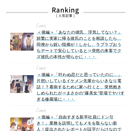
Ranking
[ 人気記事 ]
Comic
＜後編＞「あなたの彼氏、浮気してない？」
頻繁に実家に帰る彼氏のことを相談したら…
同僚から鋭い指摘が！しかし、ラブラブおう
ちデートで安心していると⇒突然の来客でク
ズ彼氏の本性が明らかに・・・
Comic
＜後編＞「叶わぬ恋だと思っていたのに…」
片想いしているイケメン先輩からいきなり電
話！？看病するために家へ行くと、突然抱き
しめられたが⇒まさかの“爆美女”登場でヤバす
ぎる修羅場に・・・
Comic
＜後編＞「自由すぎる新卒社員にドン引
き！」業務を説明してもメモを取らない新
人！提出されたレポートが誤字だらけなので