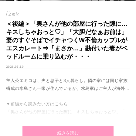
Comic
＜後編＞「奥さんが他の部屋に行った隙に…
キスしちゃおっと♡」「大胆だなぁお前は」
妻のすぐそばでイチャつくW不倫カップルが
エスカレート⇒「まさか…」勘付いた妻がベ
ッドルームに乗り込むが・・・
2026.07.10
主人公エミコは、夫と息子と3人暮らし。隣の家には同じ家族
構成の水島さん一家が住んでいるが、水島家はご主人が海外赴
任中のため、ママと息子の2人で暮らしていた。そのため、お
▼前編から読みたい方はこちら
隣のエミコたち家族が何かと水島さんをサポートすることが多
「奥さんが他の部屋に行った隙に…キスしちゃおっと♡」「大
く、家族ぐるみでの付き合いをしていた。そんなある日、エミ
胆だなぁお前は」妻のすぐそばでイチャつくW不倫カップルが
コの夫・ケンジがいきなり「エアコン掃除のため水島家に行
エスカレート⇒「まさか…」勘付いた妻がベッドルームに乗り
く」と言い出す。彼の様子が怪しいと思ったエミコは、なんと
続きを読む
込むが・・・
事実を確かめに水島家に乗り込むことに！？