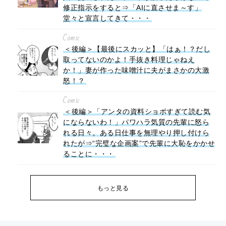
修正指示をすると⇒「AIに直させま～す」
堂々と宣言してきて・・・
Comic
＜後編＞【最後にスカッと】「はぁ！？だし
取ってないのかよ！手抜き料理じゃねえ
か！」妻が作った味噌汁に夫がまさかの大激
怒！？
Comic
＜後編＞「アンタの資料ショボすぎて読む気
にならないわ！」パワハラ気質の先輩に怒ら
れる日々。ある日仕事を無理やり押し付けら
れたが⇒“完璧な企画案”で先輩に大恥をかかせ
ることに・・・
もっと見る