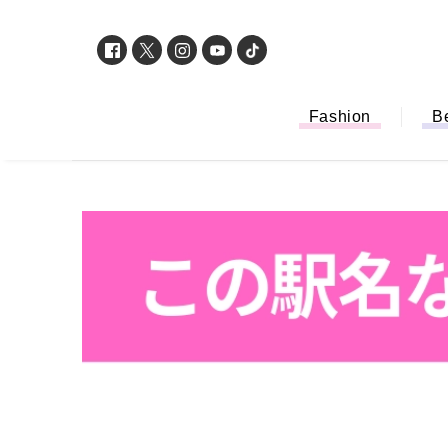
Fashion
B