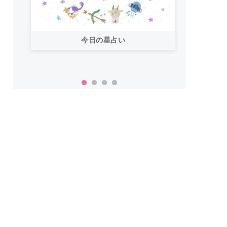
今日の星占い
「お
い！