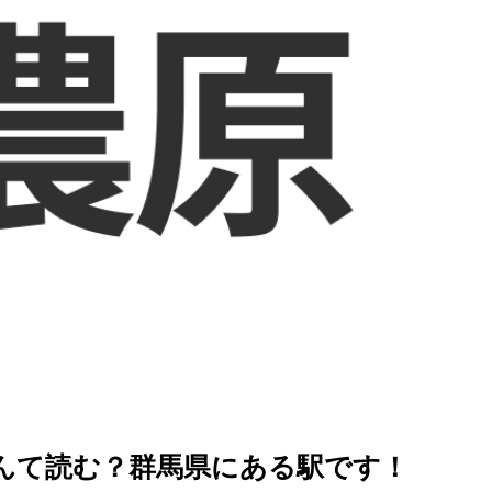
を徹底解説
んて読む？群馬県にある駅です！