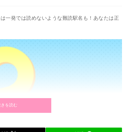
には一発では読めないような難読駅名も！あなたは正
続きを読む