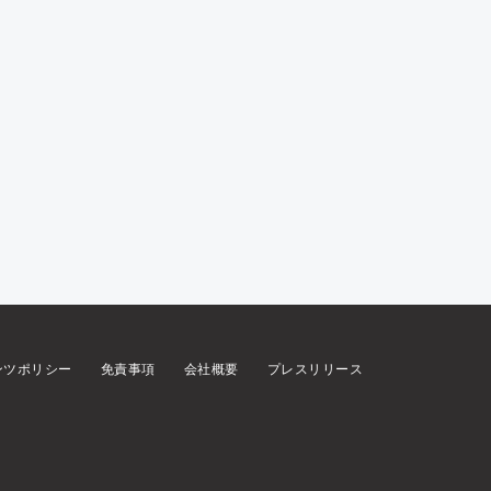
ンツポリシー
免責事項
会社概要
プレスリリース