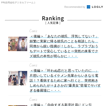
PR(合同会社デジタルファーム )
Recommended by
Ranking
[ 人気記事 ]
Comic
＜後編＞「あなたの彼氏、浮気してない？」
頻繁に実家に帰る彼氏のことを相談したら…
同僚から鋭い指摘が！しかし、ラブラブおう
ちデートで安心していると⇒突然の来客でク
ズ彼氏の本性が明らかに・・・
Comic
＜後編＞「叶わぬ恋だと思っていたのに…」
片想いしているイケメン先輩からいきなり電
話！？看病するために家へ行くと、突然抱き
しめられたが⇒まさかの“爆美女”登場でヤバす
ぎる修羅場に・・・
Comic
＜後編＞「自由すぎる新卒社員にドン引