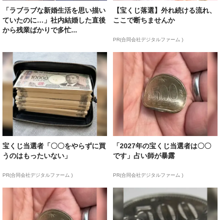
「ラブラブな新婚生活を思い描い
【宝くじ落選】外れ続ける流れ、
ていたのに…」社内結婚した直後
ここで断ちませんか
から残業ばかりで多忙...
PR(合同会社デジタルファーム )
宝くじ当選者「〇〇をやらずに買
「2027年の宝くじ当選者は〇〇
うのはもったいない」
です」占い師が暴露
PR(合同会社デジタルファーム )
PR(合同会社デジタルファーム )