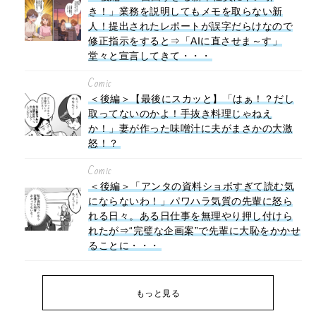
き！」業務を説明してもメモを取らない新
人！提出されたレポートが誤字だらけなので
修正指示をすると⇒「AIに直させま～す」
堂々と宣言してきて・・・
Comic
＜後編＞【最後にスカッと】「はぁ！？だし
取ってないのかよ！手抜き料理じゃねえ
か！」妻が作った味噌汁に夫がまさかの大激
怒！？
Comic
＜後編＞「アンタの資料ショボすぎて読む気
にならないわ！」パワハラ気質の先輩に怒ら
れる日々。ある日仕事を無理やり押し付けら
れたが⇒“完璧な企画案”で先輩に大恥をかかせ
ることに・・・
もっと見る