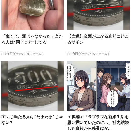
「宝くじ、運じゃなかった」当た
【当選】金運が上がる直前に起こ
る人は“同じこと”してる
るサイン
PR(合同会社デジタルファーム )
PR(合同会社デジタルファーム )
宝くじ当たる人は“たまたま”じゃ
＜後編＞「ラブラブな新婚生活を
ない?!
思い描いていたのに…」社内結婚
した直後から残業ばか...