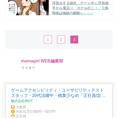
浮気をする彼氏…デート中に浮気相
手から電話⇒「ホテル行こ！」三角
関係は地獄の展開へ・・・
1
2
3
mamagirl WEB編集部
ライター
ゲームアクセシビリティ・ユーザビリティテスト
スタッフ・20代活躍中・残業少なめ「正社員/定着
率高い」
株式会社RIOT
大阪府
月給31万3,000円～50万円
正社員