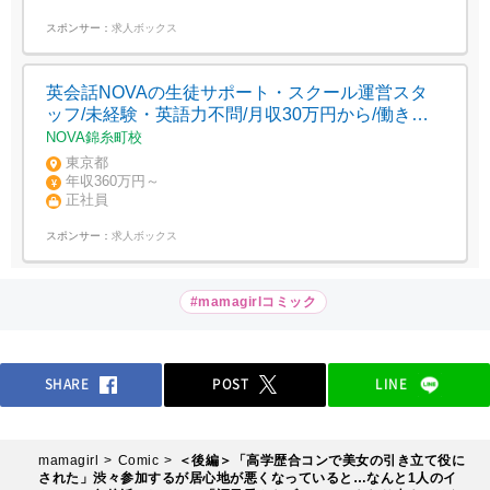
スポンサー：
求人ボックス
英会話NOVAの生徒サポート・スクール運営スタ
ッフ/未経験・英語力不問/月収30万円から/働きな
がら英語に触れられる環境
NOVA錦糸町校
東京都
年収360万円～
正社員
スポンサー：
求人ボックス
#mamagirlコミック
SHARE
POST
LINE
mamagirl
Comic
＜後編＞「高学歴合コンで美女の引き立て役に
された」渋々参加するが居心地が悪くなっていると…なんと1人のイ