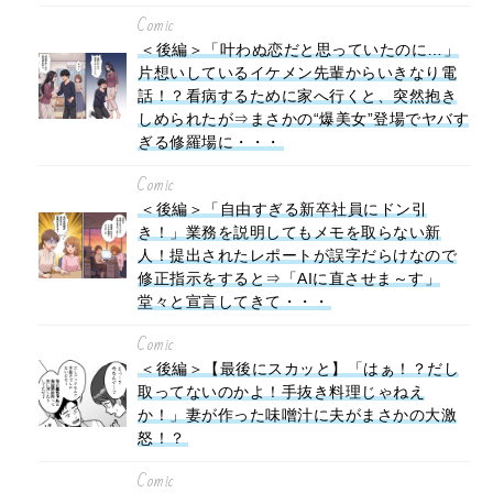
Comic
＜後編＞「叶わぬ恋だと思っていたのに…」
片想いしているイケメン先輩からいきなり電
話！？看病するために家へ行くと、突然抱き
しめられたが⇒まさかの“爆美女”登場でヤバす
ぎる修羅場に・・・
Comic
＜後編＞「自由すぎる新卒社員にドン引
き！」業務を説明してもメモを取らない新
人！提出されたレポートが誤字だらけなので
修正指示をすると⇒「AIに直させま～す」
堂々と宣言してきて・・・
Comic
＜後編＞【最後にスカッと】「はぁ！？だし
取ってないのかよ！手抜き料理じゃねえ
か！」妻が作った味噌汁に夫がまさかの大激
怒！？
Comic