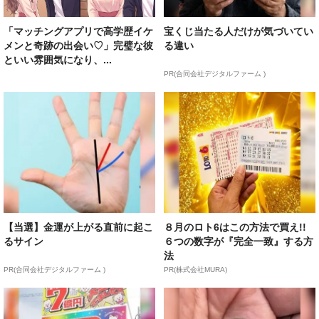
「マッチングアプリで高学歴イケ
宝くじ当たる人だけが気づいてい
メンと奇跡の出会い♡」完璧な彼
る違い
といい雰囲気になり、...
PR(合同会社デジタルファーム )
【当選】金運が上がる直前に起こ
８月のロト6はこの方法で買え!!
るサイン
６つの数字が『完全一致』する方
法
PR(合同会社デジタルファーム )
PR(株式会社MURA)