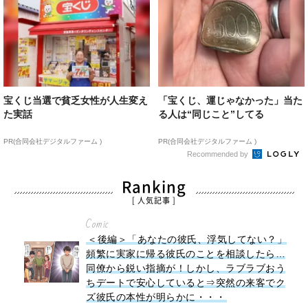
宝くじ当選で貧乏女性が人生変え
「宝くじ、運じゃなかった」当た
た実話
る人は“同じこと”してる
PR(合同会社デジタルファーム )
PR(合同会社デジタルファーム )
Recommended by
Ranking
[ 人気記事 ]
Comic
＜後編＞「あなたの彼氏、浮気してない？」
頻繁に実家に帰る彼氏のことを相談したら…
同僚から鋭い指摘が！しかし、ラブラブおう
ちデートで安心していると⇒突然の来客でク
ズ彼氏の本性が明らかに・・・