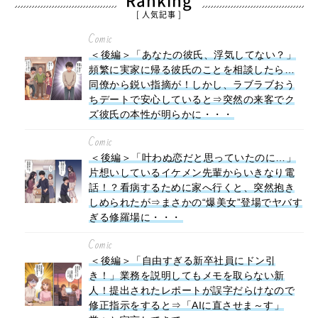
Ranking
[ 人気記事 ]
Comic
＜後編＞「あなたの彼氏、浮気してない？」
頻繁に実家に帰る彼氏のことを相談したら…
同僚から鋭い指摘が！しかし、ラブラブおう
ちデートで安心していると⇒突然の来客でク
ズ彼氏の本性が明らかに・・・
Comic
＜後編＞「叶わぬ恋だと思っていたのに…」
片想いしているイケメン先輩からいきなり電
話！？看病するために家へ行くと、突然抱き
しめられたが⇒まさかの“爆美女”登場でヤバす
ぎる修羅場に・・・
Comic
＜後編＞「自由すぎる新卒社員にドン引
き！」業務を説明してもメモを取らない新
人！提出されたレポートが誤字だらけなので
修正指示をすると⇒「AIに直させま～す」