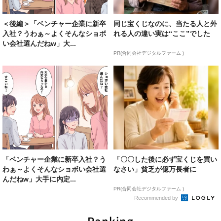
＜後編＞「ベンチャー企業に新卒
同じ宝くじなのに、当たる人と外
入社？うわぁ～よくそんなショボ
れる人の違い実は“ここ”でした
い会社選んだねw」大...
PR(合同会社デジタルファーム )
「ベンチャー企業に新卒入社？う
「〇〇した後に必ず宝くじを買い
わぁ～よくそんなショボい会社選
なさい」貧乏が億万長者に
んだねw」大手に内定...
PR(合同会社デジタルファーム )
Recommended by