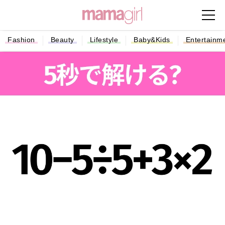
Fashion
Beauty
Lifestyle
Baby&Kids
Entertainm