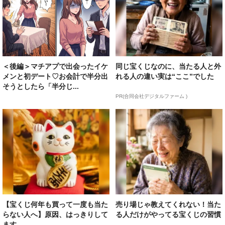
＜後編＞マチアプで出会ったイケ
同じ宝くじなのに、当たる人と外
メンと初デート♡お会計で半分出
れる人の違い実は“ここ”でした
そうとしたら「半分じ...
PR(合同会社デジタルファーム )
【宝くじ何年も買って一度も当た
売り場じゃ教えてくれない！当た
らない人へ】原因、はっきりして
る人だけがやってる宝くじの習慣
ます