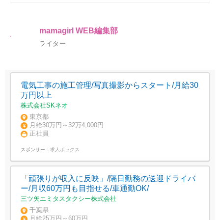
mamagirl WEB編集部
ライター
電気工事の施工管理/写真撮影からスタート/月給30
万円以上
株式会社SKネオ
東京都
月給30万円～32万4,000円
正社員
スポンサー：
求人ボックス
「頑張りが収入に反映」/隔日勤務の送迎ドライバ
ー/月収60万円も目指せる/車通勤OK/
三ツ矢エミタスタクシー株式会社
千葉県
月給25万円～60万円