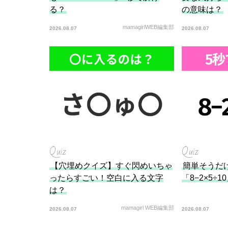
る？
の意味は？
mamagirlWEB編集部
2026.08.07
2026.08.07
Quiz
Quiz
【穴埋めクイズ】すぐ閃めいちゃ
簡単そうだ
ったらすごい！空白に入る文字
「8−2×5÷
は？
mamagirl WEB編集部
2026.08.07
2026.08.07