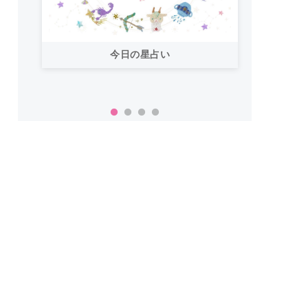
今日の星占い
「お
い！