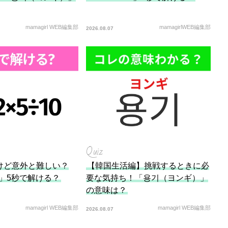
mamagirl WEB編集部
mamagirlWEB編集部
2026.08.07
Quiz
けど意外と難しい？
【韓国生活編】挑戦するときに必
10」5秒で解ける？
要な気持ち！「용기（ヨンギ）」
の意味は？
mamagirl WEB編集部
mamagirl WEB編集部
2026.08.07