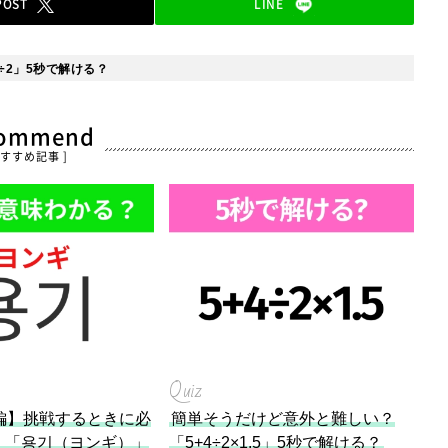
POST
LINE
÷2」5秒で解ける？
commend
おすすめ記事 ]
Quiz
編】挑戦するときに必
簡単そうだけど意外と難しい？
！「용기（ヨンギ）」
「5+4÷2×1.5」5秒で解ける？