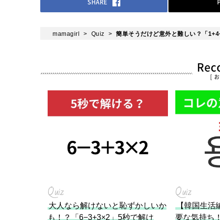
SHARE
mamagirl
Quiz
簡単そうだけど意外と難しい？「1+4
Re
[ 
Quiz
Quiz
大人なら解けないと恥ずかしいか
【韓国生活
も！？「6−3+3×2」5秒で解け
要な気持ち