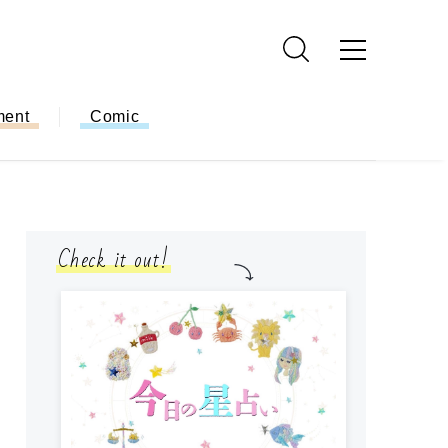
ment
Comic
Check it out!
モ
方
ー