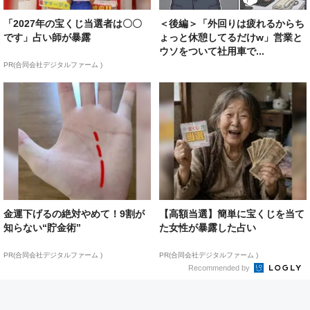
「2027年の宝くじ当選者は〇〇
＜後編＞「外回りは疲れるからち
です」占い師が暴露
ょっと休憩してるだけw」営業と
ウソをついて社用車で...
PR(合同会社デジタルファーム )
金運下げるの絶対やめて！9割が
【高額当選】簡単に宝くじを当て
知らない“貯金術”
た女性が暴露した占い
PR(合同会社デジタルファーム )
PR(合同会社デジタルファーム )
Recommended by