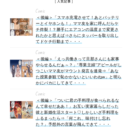
[ 人気記事 ]
Comic
＜後編＞「スマホ充電させて！あとバッテリ
ーとイヤホンも！」ママ友を家に呼んだらケ
チ炸裂！？勝手にエアコンの温度まで変更さ
れたかと思えば⇒さらにタッパーを取り出し
てドケチ行動まで・・・
Comic
＜後編＞「えっ共働きって旦那さんにも家事
やらせるんだぁ～？」“専業主婦”アピールがし
つこいママ友がマウント発言を連発⇒「あな
た授業参観で恥かかないといいわねw」と明ら
かにバカにしてきて・・・
Comic
＜後編＞「ついに君の手料理が食べられるな
んて幸せだああ！」お互い実家暮らしだった
彼と新婚生活スタート♡しかしいざ手料理を
ふるまったら⇒「何これ、味付けし忘れ
た？」予想外の言葉が飛んできて・・・