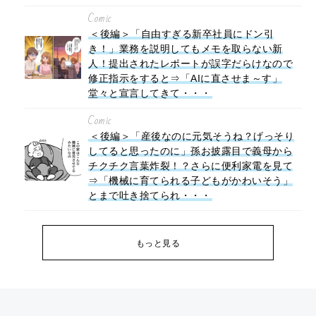
Comic
＜後編＞「自由すぎる新卒社員にドン引
き！」業務を説明してもメモを取らない新
人！提出されたレポートが誤字だらけなので
修正指示をすると⇒「AIに直させま～す」
堂々と宣言してきて・・・
Comic
＜後編＞「産後なのに元気そうね？げっそり
してると思ったのに」孫お披露目で義母から
チクチク言葉炸裂！？さらに便利家電を見て
⇒「機械に育てられる子どもがかわいそう」
とまで吐き捨てられ・・・
もっと見る