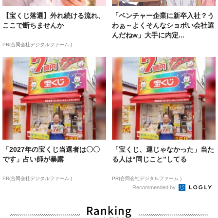
【宝くじ落選】外れ続ける流れ、
「ベンチャー企業に新卒入社？う
ここで断ちませんか
わぁ～よくそんなショボい会社選
んだねw」大手に内定...
PR(合同会社デジタルファーム )
「2027年の宝くじ当選者は〇〇
「宝くじ、運じゃなかった」当た
です」占い師が暴露
る人は“同じこと”してる
PR(合同会社デジタルファーム )
PR(合同会社デジタルファーム )
Recommended by
Ranking