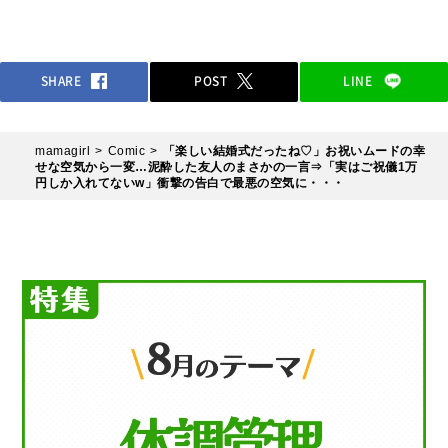
SHARE
POST
LINE
mamagirl
Comic
「楽しい結婚式だったね♡」お祝いムードの幸
せな空気から一変…泥酔した友人のまさかの一言⇒「実はご祝儀1万
円しか入れてないw」衝撃の告白で最悪の空気に・・・