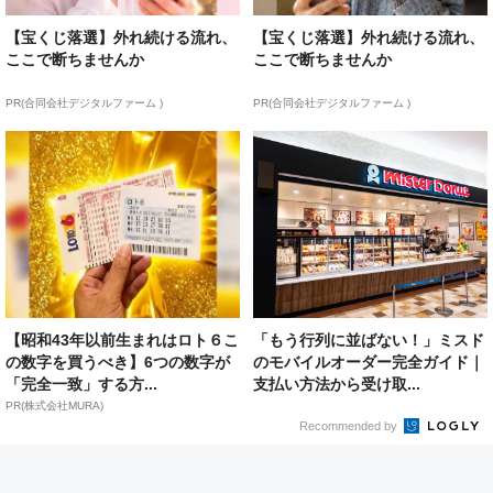
【宝くじ落選】外れ続ける流れ、
【宝くじ落選】外れ続ける流れ、
ここで断ちませんか
ここで断ちませんか
PR(合同会社デジタルファーム )
PR(合同会社デジタルファーム )
【昭和43年以前生まれはロト６こ
「もう行列に並ばない！」ミスド
の数字を買うべき】6つの数字が
のモバイルオーダー完全ガイド｜
「完全一致」する方...
支払い方法から受け取...
PR(株式会社MURA)
Recommended by