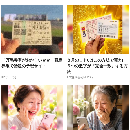
「万馬券率がおかしいｗｗ」競馬
８月のロト6はこの方法で買え!!
界隈で話題の予想サイト
６つの数字が『完全一致』する方
法
PR(ルーツ)
PR(株式会社MURA)