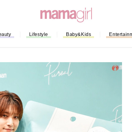
eauty
Lifestyle
Baby&Kids
Entertain
「もう行列に並ばない！」ミスドの
バイルオーダー完全ガイド｜支払い
法から受け取り方までネットオーダ