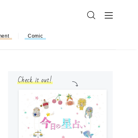
ment
Comic
Check it out!
モ
方
ー