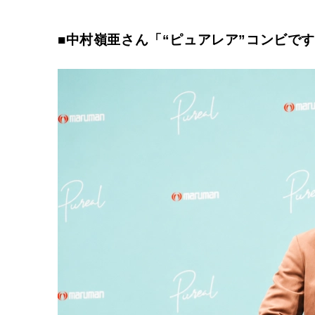
■中村嶺亜さん「“ピュアレア”コンビで