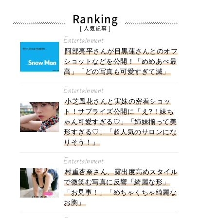
Ranking
[ 人気記事 ]
Entertainment
阿部亮平さんが目黒蓮さんとのオフ
ショットなどを公開！「めめあべ最
高」「どの写真も可愛すぎて滅」
Entertainment
小芝風花さんと実妹の密着ショッ
ト！サプライズ公開に「え?！妹ち
ゃん可愛すぎる♡」「姉妹揃って美
形すぎる♡」「超人気のサロンにな
りそう！」
Entertainment
村重杏奈さん、露出度高めスタイル
で微笑む写真に反響「綺麗な形」
「お見事！」「めちゃくちゃ綺麗な
お胸」