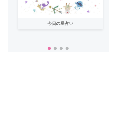
今日の星占い
「お
い！