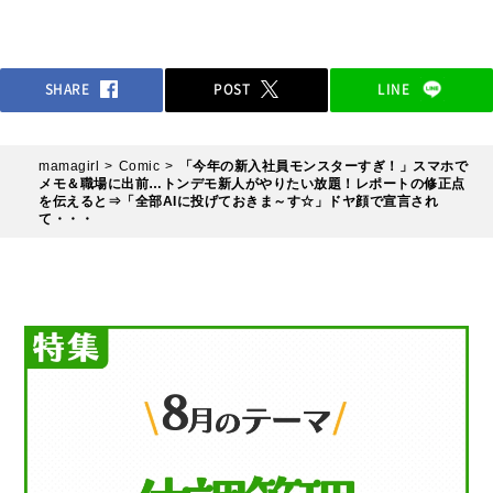
SHARE
POST
LINE
mamagirl
Comic
「今年の新入社員モンスターすぎ！」スマホで
メモ＆職場に出前…トンデモ新人がやりたい放題！レポートの修正点
を伝えると⇒「全部AIに投げておきま～す☆」ドヤ顔で宣言され
て・・・