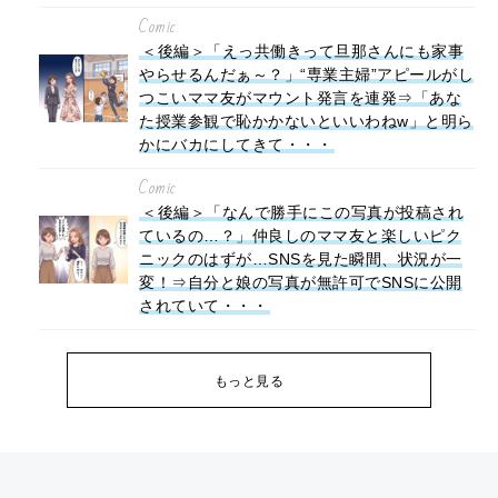
Comic
＜後編＞「えっ共働きって旦那さんにも家事
やらせるんだぁ～？」“専業主婦”アピールがし
つこいママ友がマウント発言を連発⇒「あな
た授業参観で恥かかないといいわねw」と明ら
かにバカにしてきて・・・
Comic
＜後編＞「なんで勝手にこの写真が投稿され
ているの…？」仲良しのママ友と楽しいピク
ニックのはずが…SNSを見た瞬間、状況が一
変！⇒自分と娘の写真が無許可でSNSに公開
されていて・・・
もっと見る