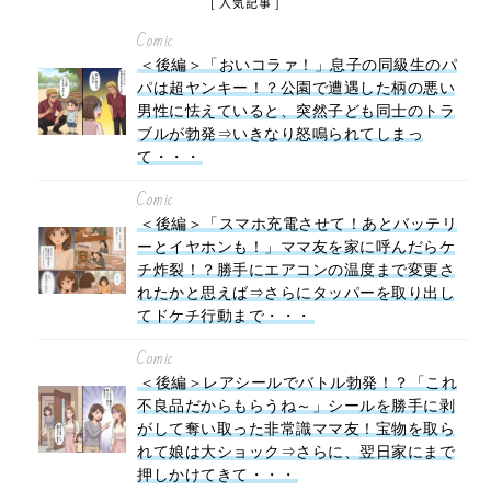
[ 人気記事 ]
Comic
＜後編＞「おいコラァ！」息子の同級生のパ
パは超ヤンキー！？公園で遭遇した柄の悪い
男性に怯えていると、突然子ども同士のトラ
ブルが勃発⇒いきなり怒鳴られてしまっ
て・・・
Comic
＜後編＞「スマホ充電させて！あとバッテリ
ーとイヤホンも！」ママ友を家に呼んだらケ
チ炸裂！？勝手にエアコンの温度まで変更さ
れたかと思えば⇒さらにタッパーを取り出し
てドケチ行動まで・・・
Comic
＜後編＞レアシールでバトル勃発！？「これ
不良品だからもらうね～」シールを勝手に剥
がして奪い取った非常識ママ友！宝物を取ら
れて娘は大ショック⇒さらに、翌日家にまで
押しかけてきて・・・