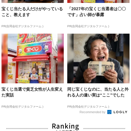
宝くじ当たる人だけがやっている
「2027年の宝くじ当選者は〇〇
こと、教えます
です」占い師が暴露
PR(合同会社デジタルファーム )
PR(合同会社デジタルファーム )
宝くじ当選で貧乏女性が人生変え
同じ宝くじなのに、当たる人と外
た実話
れる人の違い実は“ここ”でした
PR(合同会社デジタルファーム )
PR(合同会社デジタルファーム )
Recommended by
Ranking