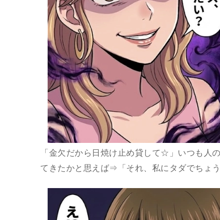
「金欠だから日焼け止め貸して☆」いつも人
てきたかと思えば⇒「それ、私にタダでちょ