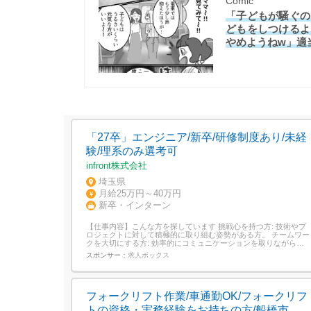
Comic
「子どもが騒ぐの
どもをしつけるよ
やめようねw」適
「27卒」エンジニア/新卒/研修制度あり/未経
験/理系のみ選考可
infront株式会社
埼玉県
月給25万円～40万円
新卒・インターン
【仕事内容】こんな方を探しています 挑戦心を持つ方: 技術やプ
ロジェクトに対して積極的に取り組む姿勢がある方。 チームワー
クを大切にする方: 効率的にコミュニケーションを取りながら、
仲間と一緒に成果を上げられる方。 スキルを磨きたい方: 自分の
スポンサー：
求人ボックス
成長を目指し、専門スキルを高めたい方。 何か新しいことに挑戦
したい方: 自分のアイデアを試してみたい、プロジェクトをリー
ドしてみたい方。...
フォークリフト作業/車通勤OK/フォークリフ
トの資格・実務経験をお持ちの方/船橋市