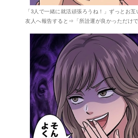
「3人で一緒に就活頑張ろうね！」ずっとお互
友人へ報告すると⇒「所詮運が良かっただけで