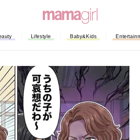
eauty
Lifestyle
Baby&Kids
Entertain
「もう行列に並ばない！」ミスドの
バイルオーダー完全ガイド｜支払い
法から受け取り方までネットオーダ