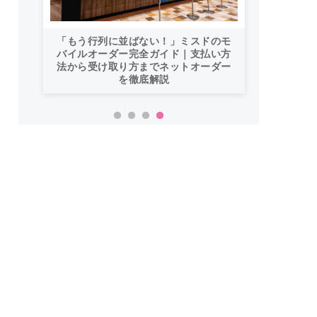
今日の星占い
「お
い！