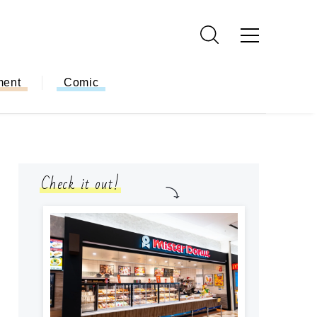
ment
Comic
Check it out!
モ
方
ー