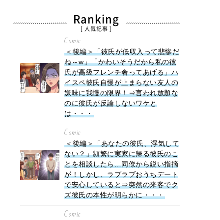
Ranking
[ 人気記事 ]
Comic
＜後編＞「彼氏が低収入って悲惨だ
ね～w」「かわいそうだから私の彼
氏が高級フレンチ奢ってあげる」ハ
イスペ彼氏自慢が止まらない友人の
嫌味に我慢の限界！⇒言われ放題な
のに彼氏が反論しないワケと
は・・・
Comic
＜後編＞「あなたの彼氏、浮気して
ない？」頻繁に実家に帰る彼氏のこ
とを相談したら…同僚から鋭い指摘
が！しかし、ラブラブおうちデート
で安心していると⇒突然の来客でク
ズ彼氏の本性が明らかに・・・
Comic