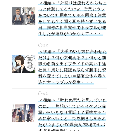
＜後編＞「外回りは疲れるからちょ
っと休憩してるだけw」営業とウソ
をついて社用車でサボる同僚！注意
をしても全く聞く耳を持たず⇒ある
日、同僚の担当案件でトラブルが発
生したが連絡がつかなくて・・・
Comic
＜後編＞「大手のやり方に合わせた
だけよ？何か文句ある？」何かと前
職の名前を出すプライドの高い中途
社員！周りに確認も取らず勝手に資
料を変えてしまい⇒部署全体を巻き
込む大トラブルが発生・・・
Comic
＜後編＞「叶わぬ恋だと思っていた
のに…」片想いしているイケメン先
輩からいきなり電話！？看病するた
めに家へ行くと、突然抱きしめられ
たが⇒まさかの“爆美女”登場でヤバ
すぎる修羅場に・・・