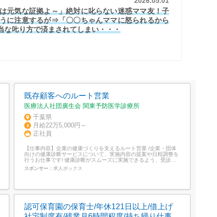
2026.05.01
は元気な証拠よ～」絶対に叱らない迷惑ママ友！子
うに注意するが⇒「〇〇ちゃんママに怒られるから
当な𠮟り方で済まされてしまい・・・
既存顧客へのルート営業
医療法人社団廣生会 関東予防医学診療所
千葉県
月給22万5,000円～
正社員
【仕事内容】企業の健康づくりを支えるルート営業 /企業・団体
向けの健康診断サービスについて、実施内容の提案や日程調整を
行うお仕事です! 健康診断がスムーズに実施できるよう、受診人
数や日程、検査内容を確認しながら、企業ごとの状況に合わせた
スポンサー：
求人ボックス
プランをご案内します。 医療業界や健康診断の知識は問いませ
ん。入職後に健診内容や検査項目を学べるため、営業経験をお持
ちの方なら、業界未経験でも...
認可保育園の保育士/年休121日以上/借上げ
社宅制度有/残業月6時間程度/持ち帰り仕事ゼ