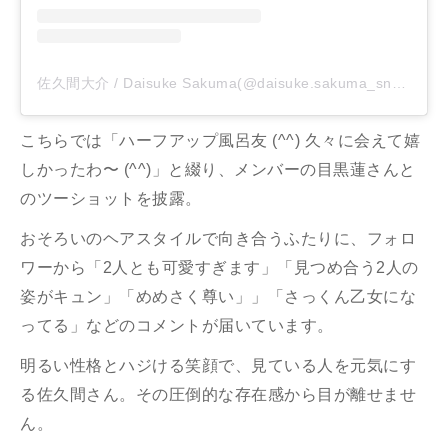
佐久間大介 / Daisuke Sakuma(@daisuke.sakuma_sn_official)がシェアした投稿
こちらでは「ハーフアップ風呂友 (^^) 久々に会えて嬉
しかったわ〜 (^^)」と綴り、メンバーの目黒蓮さんと
のツーショットを披露。
おそろいのヘアスタイルで向き合うふたりに、フォロ
ワーから「2人とも可愛すぎます」「見つめ合う2人の
姿がキュン」「めめさく尊い」」「さっくん乙女にな
ってる」などのコメントが届いています。
明るい性格とハジける笑顔で、見ている人を元気にす
る佐久間さん。その圧倒的な存在感から目が離せませ
ん。