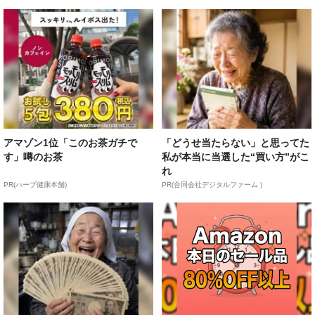
アマゾン1位「このお茶ガチで
「どうせ当たらない」と思ってた
す」噂のお茶
私が本当に当選した“買い方”がこ
れ
PR(ハーブ健康本舗)
PR(合同会社デジタルファーム )