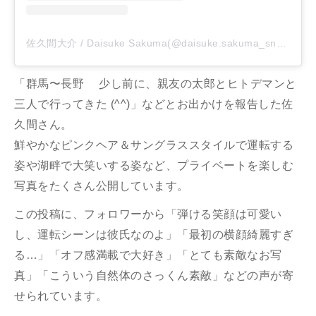
佐久間大介 / Daisuke Sakuma(@daisuke.sakuma_sn_official)がシェアした投稿
「群馬〜長野 少し前に、親友の太郎とヒトデマンと
三人で行ってきた (^^)」などとお出かけを報告した佐
久間さん。
鮮やかなピンクヘア＆サングラススタイルで運転する
姿や湖畔で大笑いする姿など、プライベートを楽しむ
写真をたくさん公開しています。
この投稿に、フォロワーから「弾ける笑顔は可愛い
し、運転シーンは彼氏なのよ」「最初の横顔綺麗すぎ
る…」「オフ感満載で大好き」「とても素敵なお写
真」「こういう自然体のさっくん素敵」などの声が寄
せられています。