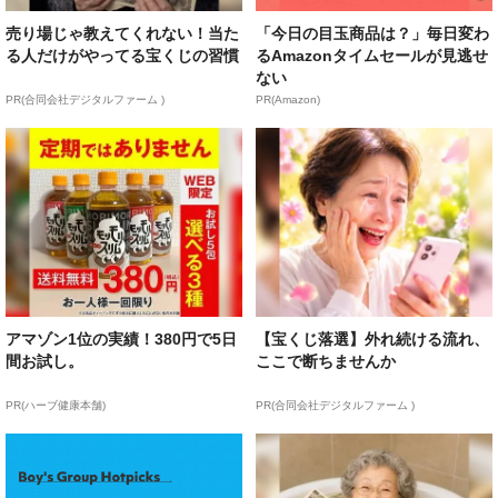
売り場じゃ教えてくれない！当た
「今日の目玉商品は？」毎日変わ
る人だけがやってる宝くじの習慣
るAmazonタイムセールが見逃せ
ない
PR(合同会社デジタルファーム )
PR(Amazon)
アマゾン1位の実績！380円で5日
【宝くじ落選】外れ続ける流れ、
間お試し。
ここで断ちませんか
PR(ハーブ健康本舗)
PR(合同会社デジタルファーム )