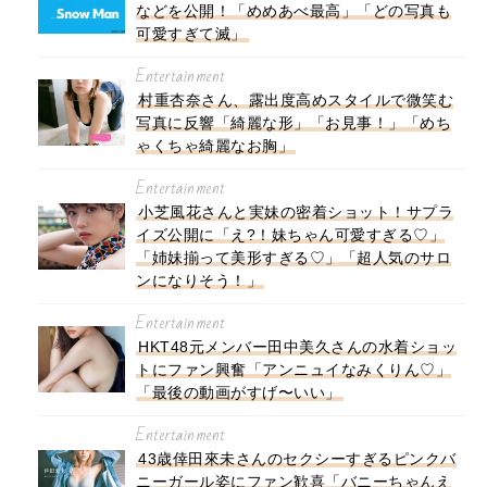
などを公開！「めめあべ最高」「どの写真も
可愛すぎて滅」
Entertainment
村重杏奈さん、露出度高めスタイルで微笑む
写真に反響「綺麗な形」「お見事！」「めち
ゃくちゃ綺麗なお胸」
Entertainment
小芝風花さんと実妹の密着ショット！サプラ
イズ公開に「え?！妹ちゃん可愛すぎる♡」
「姉妹揃って美形すぎる♡」「超人気のサロ
ンになりそう！」
Entertainment
HKT48元メンバー田中美久さんの水着ショッ
トにファン興奮「アンニュイなみくりん♡」
「最後の動画がすげ〜いい」
Entertainment
43歳倖田來未さんのセクシーすぎるピンクバ
ニーガール姿にファン歓喜「バニーちゃんえ