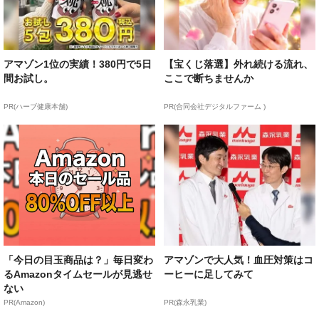
アマゾン1位の実績！380円で5日
【宝くじ落選】外れ続ける流れ、
間お試し。
ここで断ちませんか
PR(ハーブ健康本舗)
PR(合同会社デジタルファーム )
「今日の目玉商品は？」毎日変わ
アマゾンで大人気！血圧対策はコ
るAmazonタイムセールが見逃せ
ーヒーに足してみて
ない
PR(Amazon)
PR(森永乳業)