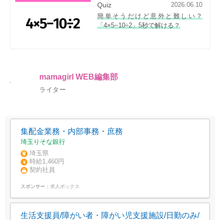
Quiz
2026.06.10
簡単そうだけど意外と難しい？
「4×5−10÷2」5秒で解ける？
mamagirl WEB編集部
ライター
集配金業務・内部事務・庶務
埼玉りそな銀行
埼玉県
時給1,460円
契約社員
スポンサー：
求人ボックス
生活支援員/障がい者・障がい児支援施設/日勤のみ/