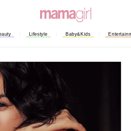
eauty
Lifestyle
Baby&Kids
Entertain
「もう行列に並ばない！」ミスドの
バイルオーダー完全ガイド｜支払い
法から受け取り方までネットオーダ