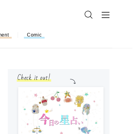
ment
Comic
Check it out!
モ
方
ー