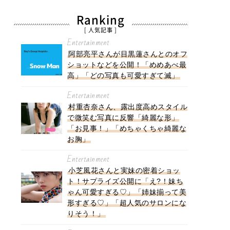
Ranking
[ 人気記事 ]
Entertainment
阿部亮平さんが目黒蓮さんとのオフ
ショットなどを公開！「めめあべ最
高」「どの写真も可愛すぎて滅」
Entertainment
村重杏奈さん、露出度高めスタイル
で微笑む写真に反響「綺麗な形」
「お見事！」「めちゃくちゃ綺麗な
お胸」
Entertainment
小芝風花さんと実妹の密着ショッ
ト！サプライズ公開に「え?！妹ち
ゃん可愛すぎる♡」「姉妹揃って美
形すぎる♡」「超人気のサロンにな
りそう！」