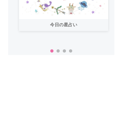
今日の星占い
「お
い！