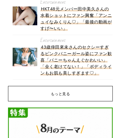
Entertainment
HKT48元メンバー田中美久さんの
水着ショットにファン興奮「アンニ
ュイなみくりん♡」「最後の動画が
すげ〜いい」
Entertainment
43歳倖田來未さんのセクシーすぎ
るピンクバニーガール姿にファン歓
喜「バニーちゃんえぐかわいい」
「全く老けてない！」「ボディライ
ンもお肌も美しすぎます♡」
もっと見る