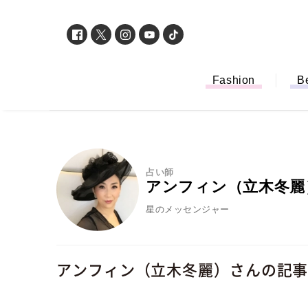
Fashion
B
占い師
アンフィン（立木冬麗
星のメッセンジャー
アンフィン（立木冬麗）さんの記
「もう行列に並ば
バイルオーダー完
法から受け取り方