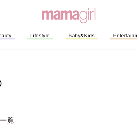
eauty
Lifestyle
Baby&Kids
Entertain
）
事一覧
ない！」ミスドのモ
全ガイド｜支払い方
までネットオーダー