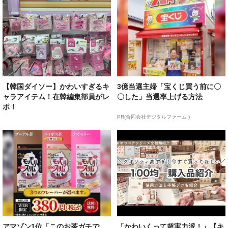
【韓国ダイソー】かわいすぎるキ
3億当選主婦「宝くじ買う前に〇
ャラアイテム！在韓編集部員がレ
〇した」当選率上げる方法
ポ！
PR(合同会社デジタルファーム )
アマゾン1位「このお茶ガチで
「かわいくって超実力派！」【キ