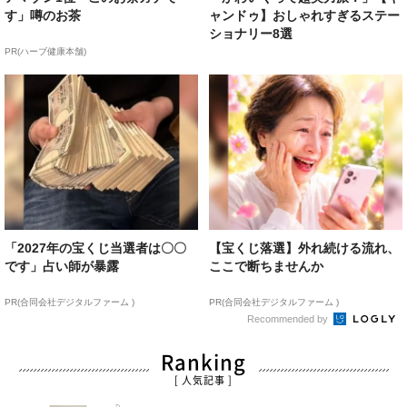
す」噂のお茶
ャンドゥ】おしゃれすぎるステー
ショナリー8選
PR(ハーブ健康本舗)
「2027年の宝くじ当選者は〇〇
【宝くじ落選】外れ続ける流れ、
です」占い師が暴露
ここで断ちませんか
PR(合同会社デジタルファーム )
PR(合同会社デジタルファーム )
Recommended by
Ranking
[ 人気記事 ]