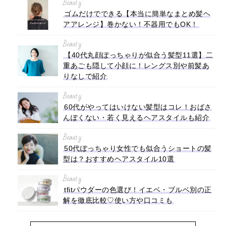
Beauty
ゴムだけでできる【本当に簡単なまとめ髪ヘ
アアレンジ】巻かない！不器用でもOK！
Beauty
【40代丸顔ぽっちゃりが似合う髪型11選】二
重あごも隠して小顔に！レングス別や前髪あ
りなしで紹介
Beauty
60代がやってはいけない髪型はコレ！おばさ
んぽくない・若く見えるヘアスタイルも紹介
Beauty
50代ぽっちゃり女性でも似合うショートの髪
型は？おすすめヘアスタイル10選
Beauty
tfitパウダーの色選び！イエベ・ブルベ別の正
解を徹底比較♡使い方や口コミも