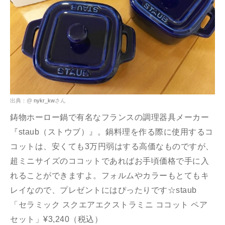
出典：@
nykr_kw
さん
鋳物ホーロー鍋で有名なフランスの調理器具メーカー
『staub（ストウブ）』。鍋料理を作る際に使用するコ
コットは、安くても3万円弱はする高価なものですが、
超ミニサイズのココットであればお手頃価格で手に入
れることができますよ。フォルムやカラーもとてもキ
レイなので、プレゼントにはぴったりです☆staub
「セラミック スクエアエクストラミニ ココット ペア
セット」¥3,240（税込）