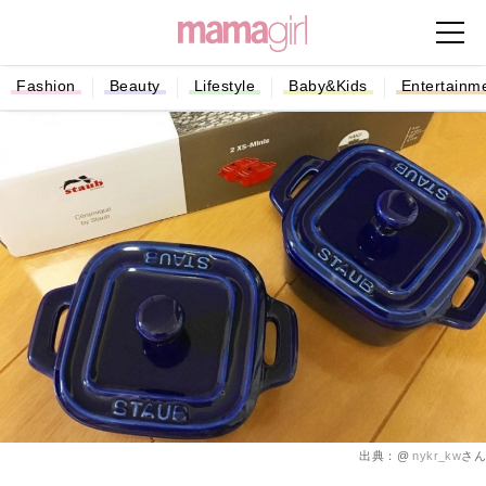
Fashion
Beauty
Lifestyle
Baby&Kids
Entertainm
出典：@
nykr_kw
さん