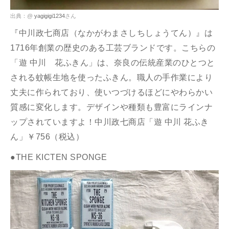
出典：@
yagigigi1234
さん
『中川政七商店（なかがわまさしちしょうてん）』は
1716年創業の歴史のある工芸ブランドです。こちらの
「遊 中川 花ふきん」は、奈良の伝統産業のひとつと
される蚊帳生地を使ったふきん。職人の手作業により
丈夫に作られており、使いつづけるほどにやわらかい
質感に変化します。デザインや種類も豊富にラインナ
ップされていますよ！中川政七商店「遊 中川 花ふき
ん」￥756（税込）
●THE KICTEN SPONGE