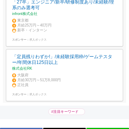
「27卒」エンジニア/新卒/研修制度あり/未経験/理
系のみ選考可
infront株式会社
東京都
月給25万円～40万円
新卒・インターン
スポンサー：
求人ボックス
「定員残りわずか!」/未経験採用枠/ゲームテスタ
ー/年間休日125日以上
株式会社RK
大阪府
月給30万円～51万8,000円
正社員
スポンサー：
求人ボックス
#注目キーワード