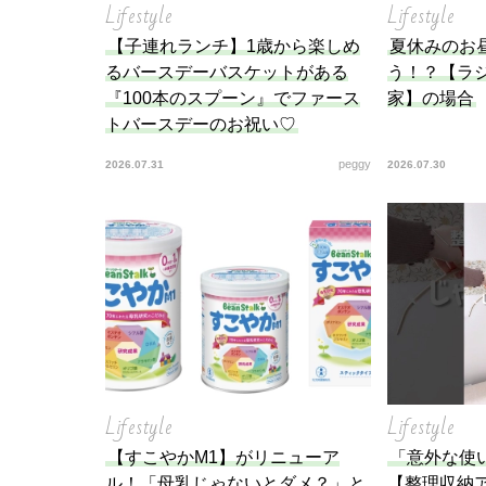
Lifestyle
Lifestyle
【子連れランチ】1歳から楽しめ
夏休みのお
るバースデーバスケットがある
う！？【ラ
『100本のスプーン』でファース
家】の場合
トバースデーのお祝い♡
peggy
2026.07.31
2026.07.30
Lifestyle
Lifestyle
【すこやかM1】がリニューア
「意外な使
ル！「母乳じゃないとダメ？」と
【整理収納