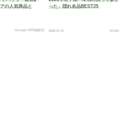
リアの人気商品と
った」隠れ名品BEST25
mamagirl WEB編集部
flexible
2026.07.27