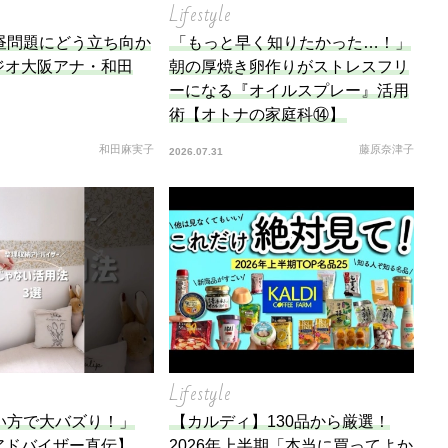
Lifestyle
昼問題にどう立ち向か
「もっと早く知りたかった…！」
ジオ大阪アナ・和田
朝の厚焼き卵作りがストレスフリ
ーになる『オイルスプレー』活用
術【オトナの家庭科⑭】
和田麻実子
藤原奈津子
2026.07.31
Lifestyle
い方で大バズり！」
【カルディ】130品から厳選！
アドバイザー直伝】
2026年上半期「本当に買ってよか