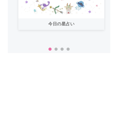
今日の星占い
「お
い！