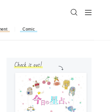
ment
Comic
Check it out!
モ
方
ー