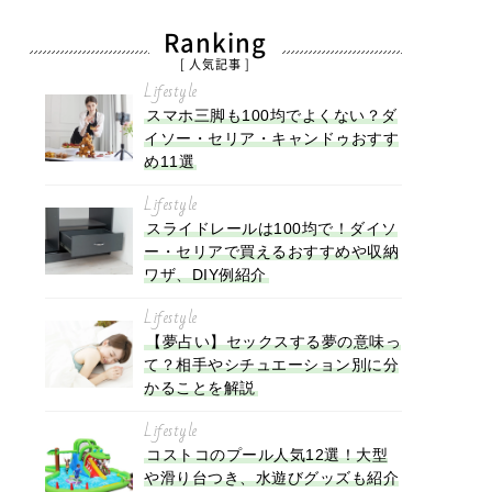
Ranking
[ 人気記事 ]
Lifestyle
スマホ三脚も100均でよくない？ダ
イソー・セリア・キャンドゥおすす
め11選
Lifestyle
スライドレールは100均で！ダイソ
ー・セリアで買えるおすすめや収納
ワザ、DIY例紹介
Lifestyle
【夢占い】セックスする夢の意味っ
て？相手やシチュエーション別に分
かることを解説
Lifestyle
コストコのプール人気12選！大型
や滑り台つき、水遊びグッズも紹介