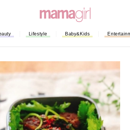
eauty
Lifestyle
Baby&Kids
Entertain
「もう行列に並ばない！」ミスドの
バイルオーダー完全ガイド｜支払い
法から受け取り方までネットオーダ