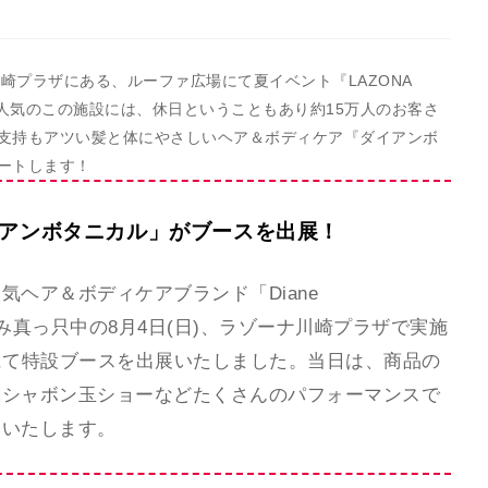
川崎プラザにある、ルーファ広場にて夏イベント『LAZONA
心に人気のこの施設には、休日ということもあり約15万人のお客さ
支持もアツい髪と体にやさしいヘア＆ボディケア『ダイアンボ
ートします！
イアンボタニカル」がブースを出展！
ヘア＆ボディケアブランド「Diane
休み真っ只中の8月4日(日)、ラゾーナ川崎プラザで実施
CO』にて特設ブースを出展いたしました。当日は、商品の
ぶシャボン玉ショーなどたくさんのパフォーマンスで
介いたします。