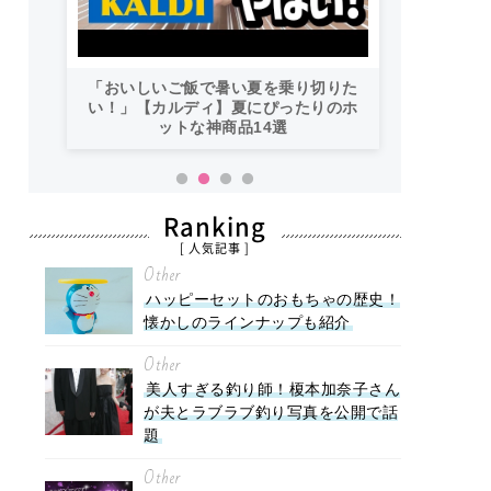
「おいしいご飯で暑い夏を乗り切りた
い！」【カルディ】夏にぴったりのホ
ットな神商品14選
Ranking
[ 人気記事 ]
Other
ハッピーセットのおもちゃの歴史！
懐かしのラインナップも紹介
Other
美人すぎる釣り師！榎本加奈子さん
が夫とラブラブ釣り写真を公開で話
題
Other