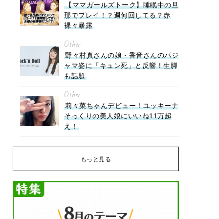
【ママガールズトーク】睡眠中の旦
那でプレイ！？週何回してる？赤
裸々暴露
Other
野々村真さんの娘・香音さんのパジ
ャマ姿に「キュン死」と反響！生脚
も話題
Other
莉々菜ちゃんデビュー！ユッキーナ
そっくりの美人娘にいいね11万超
え！
もっと見る