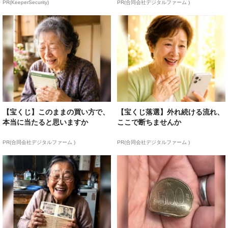
PR(KeeperSecurity)
PR(合同会社デジタルファーム )
【宝くじ】このままの買い方で、
【宝くじ落選】外れ続ける流れ、
本当に当たると思いますか
ここで断ちませんか
PR(合同会社デジタルファーム )
PR(合同会社デジタルファーム )