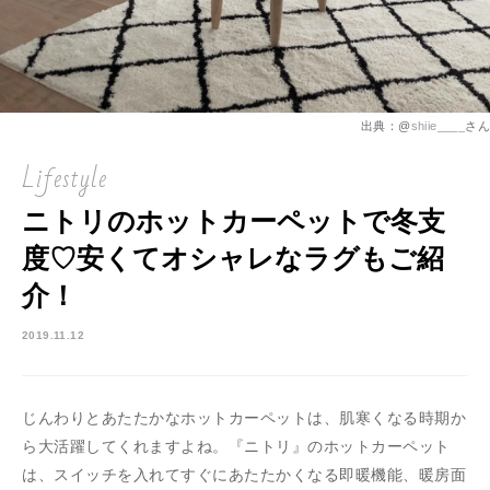
出典：@
shiie____
さん
Lifestyle
ニトリのホットカーペットで冬支
度♡安くてオシャレなラグもご紹
介！
2019.11.12
じんわりとあたたかなホットカーペットは、肌寒くなる時期か
ら大活躍してくれますよね。『ニトリ』のホットカーペット
は、スイッチを入れてすぐにあたたかくなる即暖機能、暖房面