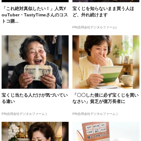
「これ絶対真似したい！」人気Y
宝くじを知らないまま買う人ほ
ouTuber・TastyTimeさんのコス
ど、外れ続けます
トコ購...
PR(合同会社デジタルファーム)
宝くじ当たる人だけが気づいてい
「〇〇した後に必ず宝くじを買い
る違い
なさい」貧乏が億万長者に
PR(合同会社デジタルファーム )
PR(合同会社デジタルファーム )