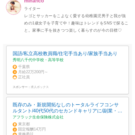
minarico
ライター
レゴとサッカーをこよなく愛する幼稚園児男子と我が強
めの1歳女子を子育て中！趣味はトレンドをSNSで探るこ
と。家事に手を抜きつつ楽しく暮らすのが今の目標♡
国語/私立高校教員職/住宅手当あり/家族手当あり
秀明八千代中学校・高等学校
千葉県
月給22万200円～
正社員
スポンサー：
求人ボックス
既存のみ・新規開拓なしのトータルライフコンサ
ルタント/40代50代のセカンドキャリアに/副業・兼
業OK/未経験可
アフラック生命保険株式会社
東京都
固定報酬14万円
業務委託