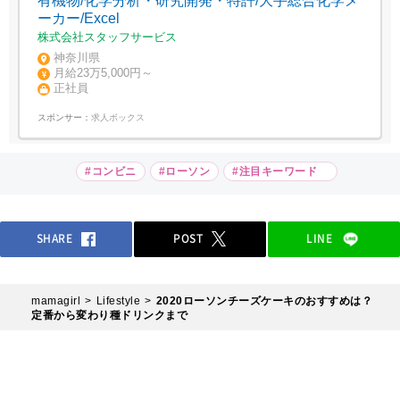
有機物/化学分析・研究開発・特許/大手総合化学メ
ーカー/Excel
株式会社スタッフサービス
神奈川県
月給23万5,000円～
正社員
スポンサー：
求人ボックス
#コンビニ
#ローソン
#注目キーワード
SHARE
POST
LINE
mamagirl
Lifestyle
2020ローソンチーズケーキのおすすめは？
定番から変わり種ドリンクまで