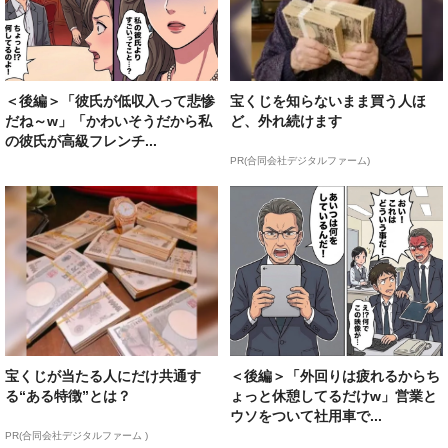
＜後編＞「彼氏が低収入って悲惨
宝くじを知らないまま買う人ほ
だね～w」「かわいそうだから私
ど、外れ続けます
の彼氏が高級フレンチ...
PR(合同会社デジタルファーム)
宝くじが当たる人にだけ共通す
＜後編＞「外回りは疲れるからち
る“ある特徴”とは？
ょっと休憩してるだけw」営業と
ウソをついて社用車で...
PR(合同会社デジタルファーム )