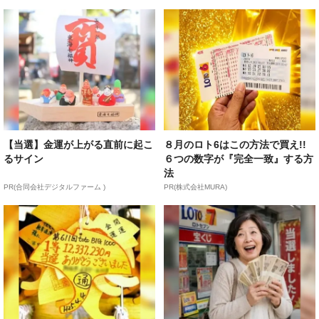
【当選】金運が上がる直前に起こ
８月のロト6はこの方法で買え!!
るサイン
６つの数字が『完全一致』する方
法
PR(合同会社デジタルファーム )
PR(株式会社MURA)