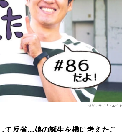
を徹底解説
撮影：モリサキエイキ
して反省…娘の誕生を機に考えたこ