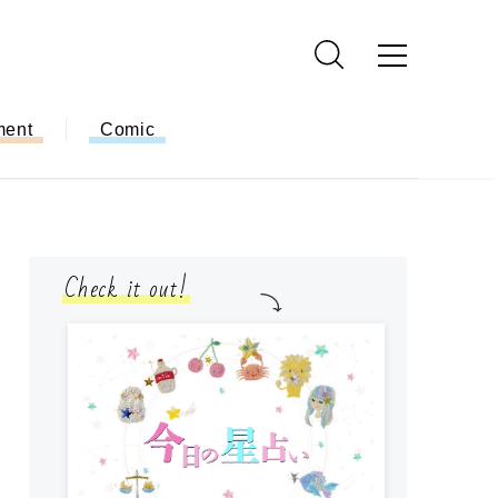
ment
Comic
Check it out!
モ
方
ー