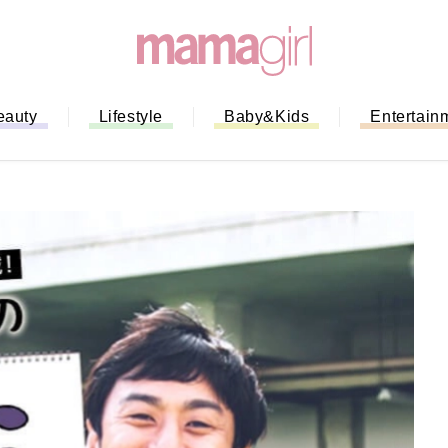
eauty
Lifestyle
Baby&Kids
Entertain
「もう行列に並ばない！」ミスドの
バイルオーダー完全ガイド｜支払い
法から受け取り方までネットオーダ