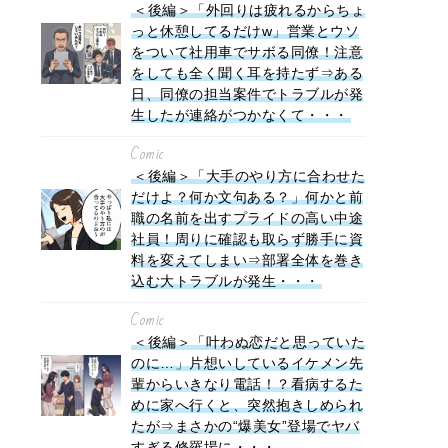
＜後編＞「外回りは疲れるからちょ
っと休憩してるだけw」営業とウソ
をついて社用車でサボる同僚！注意
をしても全く聞く耳を持たず⇒ある
日、同僚の担当案件でトラブルが発
生したが連絡がつかなくて・・・
Comic
＜後編＞「大手のやり方に合わせた
だけよ？何か文句ある？」何かと前
職の名前を出すプライドの高い中途
社員！周りに確認も取らず勝手に資
料を変えてしまい⇒部署全体を巻き
込む大トラブルが発生・・・
Comic
＜後編＞「叶わぬ恋だと思っていた
のに…」片想いしているイケメン先
輩からいきなり電話！？看病するた
めに家へ行くと、突然抱きしめられ
たが⇒まさかの“爆美女”登場でヤバ
すぎる修羅場に・・・