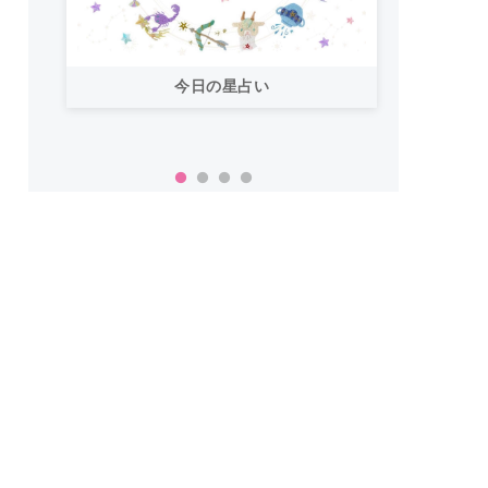
今日の星占い
「お
い！