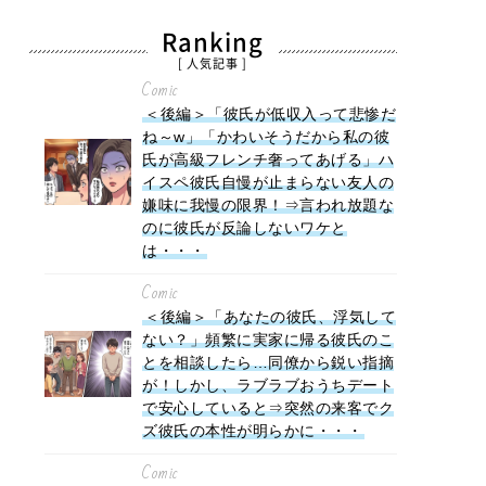
Ranking
[ 人気記事 ]
Comic
＜後編＞「彼氏が低収入って悲惨だ
ね～w」「かわいそうだから私の彼
氏が高級フレンチ奢ってあげる」ハ
イスペ彼氏自慢が止まらない友人の
嫌味に我慢の限界！⇒言われ放題な
のに彼氏が反論しないワケと
は・・・
Comic
＜後編＞「あなたの彼氏、浮気して
ない？」頻繁に実家に帰る彼氏のこ
とを相談したら…同僚から鋭い指摘
が！しかし、ラブラブおうちデート
で安心していると⇒突然の来客でク
ズ彼氏の本性が明らかに・・・
Comic