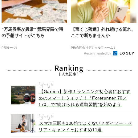
“万馬券率が異常” 競馬界隈で噂
【宝くじ落選】外れ続ける流れ、
の予想サイトがこちら
ここで断ちませんか
PR(ルーツ)
PR(合同会社デジタルファーム )
Recommended by
Ranking
[ 人気記事 ]
Lifestyle
【Garmin】新作！ランニング初心者におすす
めのスマートウォッチ！「Forerunner 70／
170」で“続けられる運動習慣”を始めよう
Lifestyle
スマホ三脚も100均でよくない？ダイソー・セ
リア・キャンドゥおすすめ11選