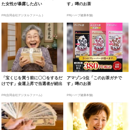
た女性が暴露した占い
す」噂のお茶
PR(合同会社デジタルファーム )
PR(ハーブ健康本舗)
「宝くじを買う前に〇〇をするだ
アマゾン1位「このお茶ガチで
けです」金運上昇で当選者が続出
す」噂のお茶
PR(合同会社デジタルファーム)
PR(ハーブ健康本舗)