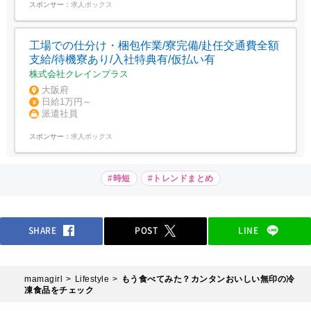
スポンサー：
求人ボックス
工場での仕分け・梱包作業/寮完備/赴任交通費全額
支給/待機寮あり/入社特典有/仮払い有
株式会社クレインプラス
大阪府
日給1万円～
派遣社員
スポンサー：
求人ボックス
#時短
#トレンドまとめ
SHARE
POST
LINE
mamagirl
Lifestyle
もう食べてみた？カンタンおいしい無印の冷
凍食品をチェック