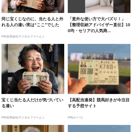
同じ宝くじなのに、当たる人と外
「意外な使い方で大バズり！」
れる人の違い実は“ここ”でした
【整理収納アドバイザー直伝】10
0均・セリアの人気商...
PR(合同会社デジタルファーム )
宝くじ当たる人だけが気づいてい
【高配当連発】競馬好きが今注目
る違い
する予想サイト
PR(合同会社デジタルファーム )
PR(ルーツ)