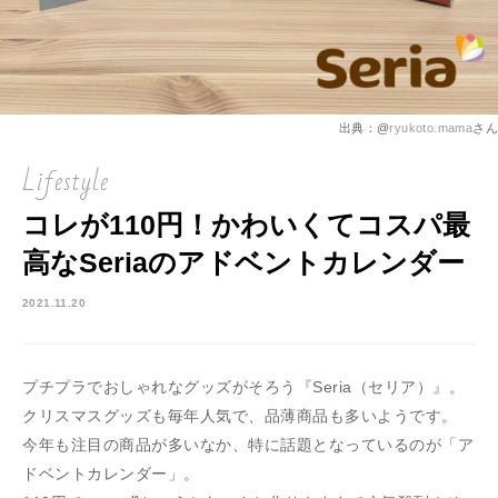
出典：@
ryukoto.mama
さん
Lifestyle
コレが110円！かわいくてコスパ最
高なSeriaのアドベントカレンダー
2021.11.20
プチプラでおしゃれなグッズがそろう『Seria（セリア）』。
クリスマスグッズも毎年人気で、品薄商品も多いようです。
今年も注目の商品が多いなか、特に話題となっているのが「ア
ドベントカレンダー」。