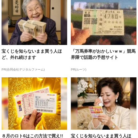
宝くじを知らないまま買う人ほ
「万馬券率がおかしいｗｗ」競馬
ど、外れ続けます
界隈で話題の予想サイト
PR(合同会社デジタルファーム)
PR(ルーツ)
８月のロト6はこの方法で買え!!
宝くじを知らないまま買う人ほ