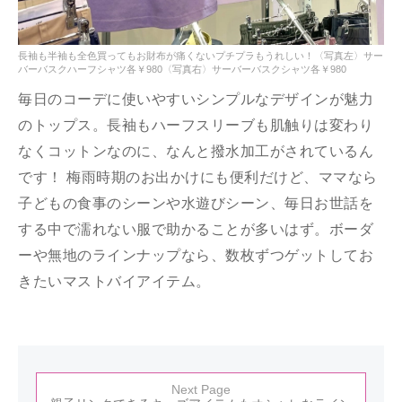
長袖も半袖も全色買ってもお財布が痛くないプチプラもうれしい！〈写真左〉サー
バーバスクハーフシャツ各￥980〈写真右〉サーバーバスクシャツ各￥980
毎日のコーデに使いやすいシンプルなデザインが魅力
のトップス。長袖もハーフスリーブも肌触りは変わり
なくコットンなのに、なんと撥水加工がされているん
です！ 梅雨時期のお出かけにも便利だけど、ママなら
子どもの食事のシーンや水遊びシーン、毎日お世話を
する中で濡れない服で助かることが多いはず。ボーダ
ーや無地のラインナップなら、数枚ずつゲットしてお
きたいマストバイアイテム。
Next Page