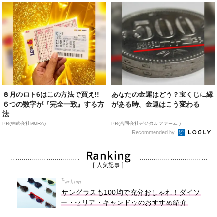
８月のロト6はこの方法で買え!!
あなたの金運はどう？宝くじに縁
６つの数字が『完全一致』する方
がある時、金運はこう変わる
法
PR(株式会社MURA)
PR(合同会社デジタルファーム )
Recommended by
Ranking
[ 人気記事 ]
Fashion
サングラスも100均で充分おしゃれ！ダイソ
ー・セリア・キャンドゥのおすすめ紹介