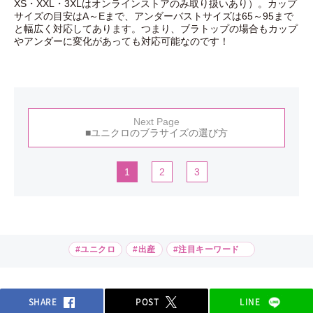
XS・XXL・3XLはオンラインストアのみ取り扱いあり）。カップ
サイズの目安はA～Eまで、アンダーバストサイズは65～95まで
と幅広く対応してあります。つまり、ブラトップの場合もカップ
やアンダーに変化があっても対応可能なのです！
Next Page
■ユニクロのブラサイズの選び方
1
2
3
#ユニクロ
#出産
#注目キーワード
SHARE
POST
LINE