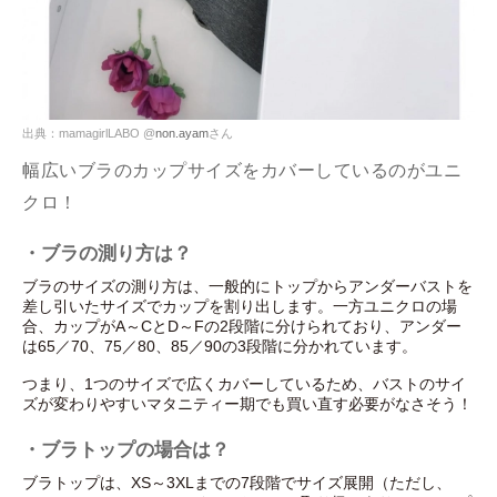
出典：mamagirlLABO @
non.ayam
さん
幅広いブラのカップサイズをカバーしているのがユニ
クロ！
・ブラの測り方は？
ブラのサイズの測り方は、一般的にトップからアンダーバストを
差し引いたサイズでカップを割り出します。一方ユニクロの場
合、カップがA～CとD～Fの2段階に分けられており、アンダー
は65／70、75／80、85／90の3段階に分かれています。
つまり、1つのサイズで広くカバーしているため、バストのサイ
ズが変わりやすいマタニティー期でも買い直す必要がなさそう！
・ブラトップの場合は？
ブラトップは、XS～3XLまでの7段階でサイズ展開（ただし、