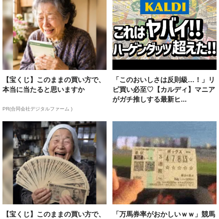
【宝くじ】このままの買い方で、
「このおいしさは反則級…！」リ
本当に当たると思いますか
ピ買い必至♡【カルディ】マニア
がガチ推しする最新ヒ...
PR(合同会社デジタルファーム )
【宝くじ】このままの買い方で、
「万馬券率がおかしいｗｗ」競馬