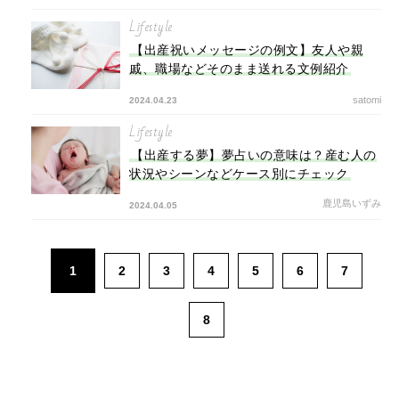
Lifestyle
【出産祝いメッセージの例文】友人や親
戚、職場などそのまま送れる文例紹介
satomi
2024.04.23
Lifestyle
【出産する夢】夢占いの意味は？産む人の
状況やシーンなどケース別にチェック
鹿児島いずみ
2024.04.05
1
2
3
4
5
6
7
8