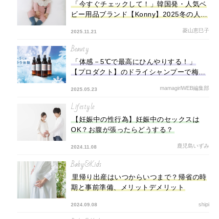
「今すぐチェックして！」韓国発・人気ベ
ビー用品ブランド【Konny】2025冬の人気
アイテムランキング！
菱山恵巳子
2025.11.21
Beauty
「体感－5℃で最高にひんやりする！」
【プロダクト】のドライシャンプーで梅雨
も猛暑も乗り切ろう！
mamagirlWEB編集部
2025.05.23
Lifestyle
【妊娠中の性行為】妊娠中のセックスは
OK？お腹が張ったらどうする？
鹿児島いずみ
2024.11.08
Baby&Kids
里帰り出産はいつからいつまで？帰省の時
期と事前準備、メリットデメリット
shipi
2024.09.08