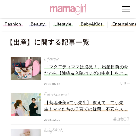
Fashion
Beauty
Lifestyle
Baby&Kids
Entertainm
【出産】に関する記事一覧
Lifestyle
「マタ二ティママは必見！」出産目前の今
だから【陣痛＆入院バッグの中身】をご紹
介します♡
リリー
2026.05.15
Entertainment
【菊地亜美×てぃ先生】 教えて、てぃ先
生！ママたちの子育ての疑問・不安をスッ
キリ解決！
菱山恵巳子
2025.12.20
Baby&Kids