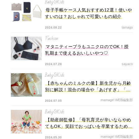
Baby&Kids
母子手帳ケース人気おすすめ12選！使いや
すいのは？おしゃれで可愛いもの紹介
tamago
2024.08.22
Fashion
マタニティーブラもユニクロのでOK！授
乳期まで使えるおいしいやつ♡
sayaco
2024.07.28
Baby&Kids
【赤ちゃんのミルクの量】新生児から月齢
別に解説！混合の場合や「あげすぎ」「足
りない」の判断基準も
mamagirl WEB編集部
2024.07.05
Baby&Kids
【助産師監修】「母乳育児が辛いならやめ
てもOK」笑顔でおっぱいを卒業するための
タイミングとポイント
mamagirl WEB編集部
2024.05.30