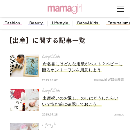
Fashion
Beauty
Lifestyle
Baby&Kids
Entertainm
【出産】に関する記事一覧
Baby&Kids
命名書にはどんな用紙がベスト？ベビーに
贈るオンリーワンを用意しよう
mamagirl WEB編集部
2019.08.07
Baby&Kids
出産祝いのお返し、のしはどうしたらい
い？悩む前に確認しておこう！
tamago
2019.07.18
Lifestyle