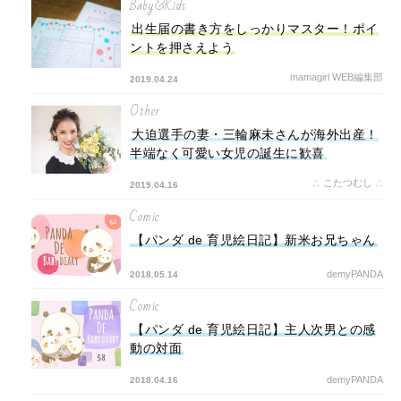
Baby&Kids
出生届の書き方をしっかりマスター！ポイ
ントを押さえよう
mamagirl WEB編集部
2019.04.24
Other
大迫選手の妻・三輪麻未さんが海外出産！
半端なく可愛い女児の誕生に歓喜
∴ こたつむし ∴
2019.04.16
Comic
【パンダ de 育児絵日記】新米お兄ちゃん
demyPANDA
2018.05.14
Comic
【パンダ de 育児絵日記】主人次男との感
動の対面
demyPANDA
2018.04.16