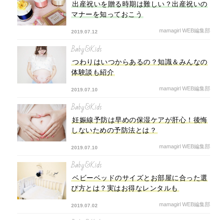
出産祝いを贈る時期は難しい？出産祝いの
マナーを知っておこう
mamagirl WEB編集部
2019.07.12
Baby&Kids
つわりはいつからあるの？知識＆みんなの
体験談も紹介
mamagirl WEB編集部
2019.07.10
Baby&Kids
妊娠線予防は早めの保湿ケアが肝心！後悔
しないための予防法とは？
mamagirl WEB編集部
2019.07.10
Baby&Kids
ベビーベッドのサイズとお部屋に合った選
び方とは？実はお得なレンタルも
mamagirl WEB編集部
2019.07.02