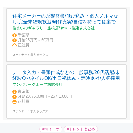
住宅メーカーの反響営業/飛び込み・個人ノルマな
し/完全未経験歓迎/研修充実/自信を持って提案でき
る商品力が強み/年収1000万円超も可
住まいのギャラリー船橋店/ヤマト住建株式会社
千葉県
月給25万円～50万円
正社員
スポンサー：
求人ボックス
データ入力・書類作成などの一般事務/20代活躍/未
経験OK/ネイルOK/土日祝休み・定時退社/人柄採用
マンパワーグループ株式会社
東京都
月給23万6,000円～25万1,000円
正社員
スポンサー：
求人ボックス
#スイーツ
#トレンドまとめ