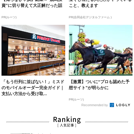
資”に切り替えて大正解だった話
こと、教えます
PR(ルーツ)
PR(合同会社デジタルファーム )
「もう行列に並ばない！」ミスド
【激震】ついに“プロも認めた予
のモバイルオーダー完全ガイド｜
想サイト”が明らかに
支払い方法から受け取...
PR(ルーツ)
Recommended by
Ranking
[ 人気記事 ]