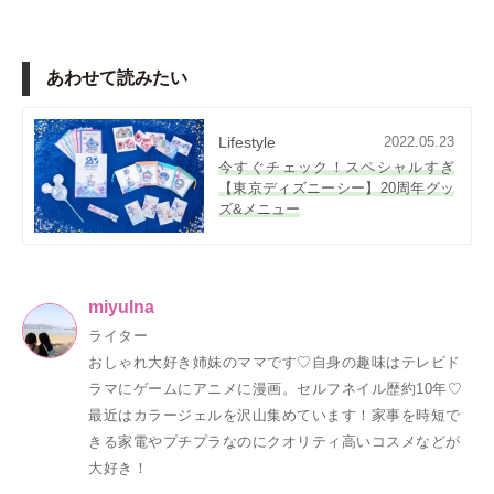
あわせて読みたい
Lifestyle
2022.05.23
今すぐチェック！スペシャルすぎ
【東京ディズニーシー】20周年グッ
ズ&メニュー
miyulna
ライター
おしゃれ大好き姉妹のママです♡自身の趣味はテレビド
ラマにゲームにアニメに漫画。セルフネイル歴約10年♡
最近はカラージェルを沢山集めています！家事を時短で
きる家電やプチプラなのにクオリティ高いコスメなどが
大好き！