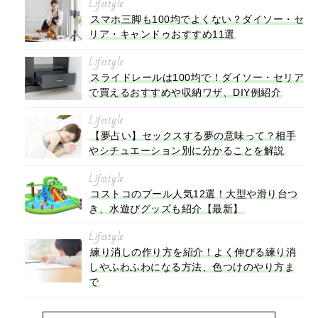
Lifestyle
スマホ三脚も100均でよくない？ダイソー・セ
リア・キャンドゥおすすめ11選
Lifestyle
スライドレールは100均で！ダイソー・セリア
で買えるおすすめや収納ワザ、DIY例紹介
Lifestyle
【夢占い】セックスする夢の意味って？相手
やシチュエーション別に分かることを解説
Lifestyle
コストコのプール人気12選！大型や滑り台つ
き、水遊びグッズも紹介【最新】
Lifestyle
練り消しの作り方を紹介！よく伸びる練り消
しやふわふわになる方法、色つけのやり方ま
で