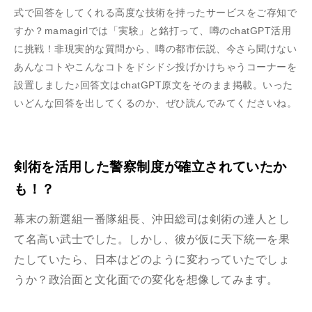
式で回答をしてくれる高度な技術を持ったサービスをご存知で
すか？mamagirlでは「実験」と銘打って、噂のchatGPT活用
に挑戦！非現実的な質問から、噂の都市伝説、今さら聞けない
あんなコトやこんなコトをドシドシ投げかけちゃうコーナーを
設置しました♪回答文はchatGPT原文をそのまま掲載。いった
いどんな回答を出してくるのか、ぜひ読んでみてくださいね。
剣術を活用した警察制度が確立されていたか
も！？
幕末の新選組一番隊組長、沖田総司は剣術の達人とし
て名高い武士でした。しかし、彼が仮に天下統一を果
たしていたら、日本はどのように変わっていたでしょ
うか？政治面と文化面での変化を想像してみます。