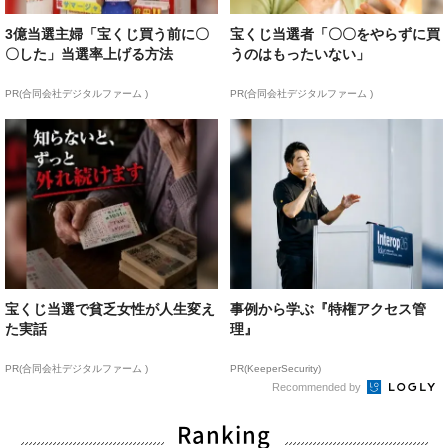
3億当選主婦「宝くじ買う前に〇
宝くじ当選者「〇〇をやらずに買
〇した」当選率上げる方法
うのはもったいない」
PR(合同会社デジタルファーム )
PR(合同会社デジタルファーム )
宝くじ当選で貧乏女性が人生変え
事例から学ぶ『特権アクセス管
た実話
理』
PR(合同会社デジタルファーム )
PR(KeeperSecurity)
Recommended by
Ranking