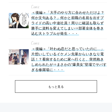
Comic
＜後編＞「大手のやり方に合わせただけよ？
何か文句ある？」何かと前職の名前を出すプ
ライドの高い中途社員！周りに確認も取らず
勝手に資料を変えてしまい⇒部署全体を巻き
込む大トラブルが発生・・・
Comic
＜後編＞「叶わぬ恋だと思っていたのに…」
片想いしているイケメン先輩からいきなり電
話！？看病するために家へ行くと、突然抱き
しめられたが⇒まさかの“爆美女”登場でヤバす
ぎる修羅場に・・・
もっと見る