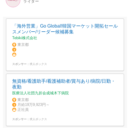
ライター
「海外営業」Go Global!韓国マーケット開拓セール
スメンバー/リーダー候補募集
Tebiki株式会社
東京都
スポンサー：
求人ボックス
無資格/看護助手/看護補助者/賞与あり/病院/日勤・
夜勤
医療法人社団九折会成城木下病院
東京都
月給19万9,923円～
正社員
スポンサー：
求人ボックス