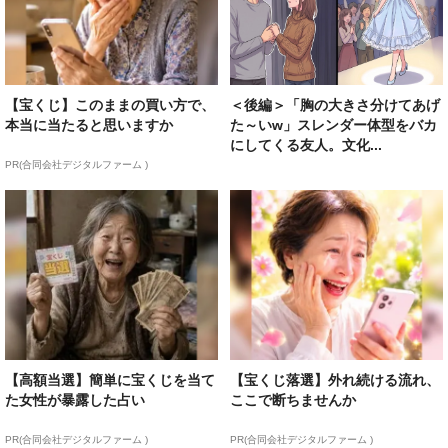
【宝くじ】このままの買い方で、
＜後編＞「胸の大きさ分けてあげ
本当に当たると思いますか
た～いw」スレンダー体型をバカ
にしてくる友人。文化...
PR(合同会社デジタルファーム )
【高額当選】簡単に宝くじを当て
【宝くじ落選】外れ続ける流れ、
た女性が暴露した占い
ここで断ちませんか
PR(合同会社デジタルファーム )
PR(合同会社デジタルファーム )