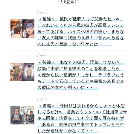
[ 人気記事 ]
Comic
＜後編＞「彼氏が低収入って悲惨だね～w」
「かわいそうだから私の彼氏が高級フレンチ
奢ってあげる」ハイスペ彼氏自慢が止まらな
い友人の嫌味に我慢の限界！⇒言われ放題な
のに彼氏が反論しないワケとは・・・
Comic
＜後編＞「あなたの彼氏、浮気してない？」
頻繁に実家に帰る彼氏のことを相談したら…
同僚から鋭い指摘が！しかし、ラブラブおう
ちデートで安心していると⇒突然の来客でク
ズ彼氏の本性が明らかに・・・
Comic
＜後編＞「外回りは疲れるからちょっと休憩
してるだけw」営業とウソをついて社用車でサ
ボる同僚！注意をしても全く聞く耳を持たず
⇒ある日、同僚の担当案件でトラブルが発生
したが連絡がつかなくて・・・