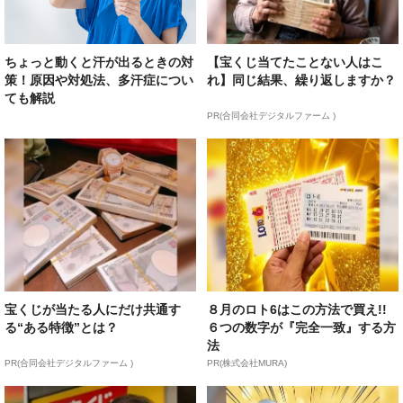
ちょっと動くと汗が出るときの対
【宝くじ当てたことない人はこ
策！原因や対処法、多汗症につい
れ】同じ結果、繰り返しますか？
ても解説
PR(合同会社デジタルファーム )
宝くじが当たる人にだけ共通す
８月のロト6はこの方法で買え!!
る“ある特徴”とは？
６つの数字が『完全一致』する方
法
PR(合同会社デジタルファーム )
PR(株式会社MURA)