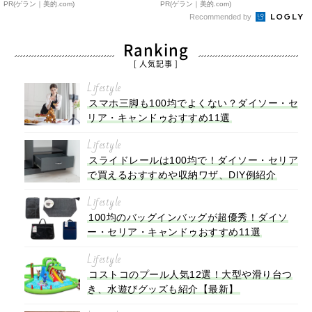
PR(ゲラン｜美的.com)
PR(ゲラン｜美的.com)
Recommended by
Ranking
[ 人気記事 ]
Lifestyle
スマホ三脚も100均でよくない？ダイソー・セ
リア・キャンドゥおすすめ11選
Lifestyle
スライドレールは100均で！ダイソー・セリア
で買えるおすすめや収納ワザ、DIY例紹介
Lifestyle
100均のバッグインバッグが超優秀！ダイソ
ー・セリア・キャンドゥおすすめ11選
Lifestyle
コストコのプール人気12選！大型や滑り台つ
き、水遊びグッズも紹介【最新】