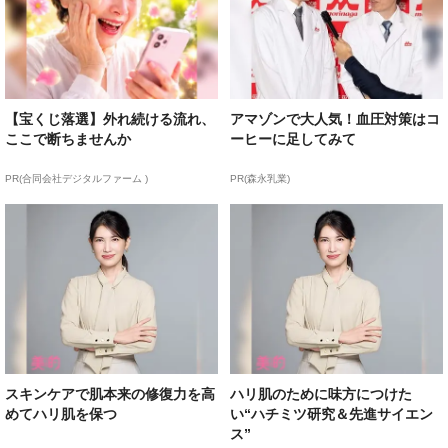
【宝くじ落選】外れ続ける流れ、
アマゾンで大人気！血圧対策はコ
ここで断ちませんか
ーヒーに足してみて
PR(合同会社デジタルファーム )
PR(森永乳業)
スキンケアで肌本来の修復力を高
ハリ肌のために味方につけた
めてハリ肌を保つ
い“ハチミツ研究＆先進サイエン
ス”