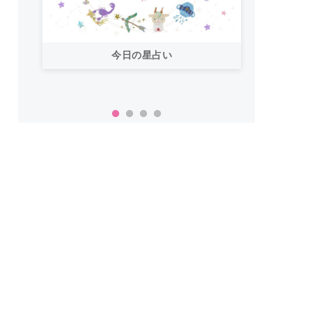
今日の星占い
「お
い！