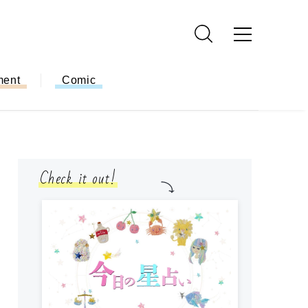
ment
Comic
Check it out!
モ
方
ー