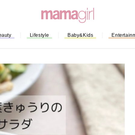
eauty
Lifestyle
Baby&Kids
Entertain
「もう行列に並ばない！」ミスドの
バイルオーダー完全ガイド｜支払い
法から受け取り方までネットオーダ