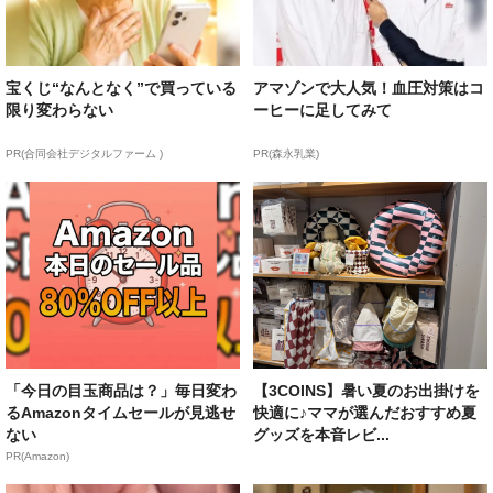
宝くじ“なんとなく”で買っている
アマゾンで大人気！血圧対策はコ
限り変わらない
ーヒーに足してみて
PR(合同会社デジタルファーム )
PR(森永乳業)
「今日の目玉商品は？」毎日変わ
【3COINS】暑い夏のお出掛けを
るAmazonタイムセールが見逃せ
快適に♪ママが選んだおすすめ夏
ない
グッズを本音レビ...
PR(Amazon)