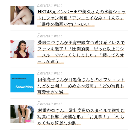
Entertainment
HKT48元メンバー田中美久さんの水着ショッ
トにファン興奮「アンニュイなみくりん♡」
「最後の動画がすげ〜いい」
Entertainment
柴咲コウさんが美背中際立つ透け感ドレスで
ファンを魅了！「圧倒的美 思った以上にシ
ースルーでびっくりしました」「纏ってるオ
ーラが違う」
Entertainment
阿部亮平さんが目黒蓮さんとのオフショット
などを公開！「めめあべ最高」「どの写真も
可愛すぎて滅」
Entertainment
村重杏奈さん、露出度高めスタイルで微笑む
写真に反響「綺麗な形」「お見事！」「めち
ゃくちゃ綺麗なお胸」