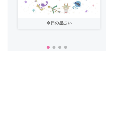
今日の星占い
「お
い！