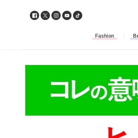
Fashion
B