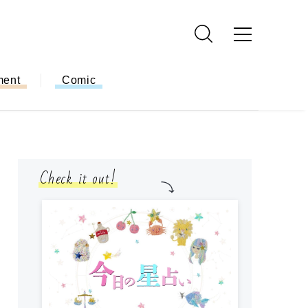
ment
Comic
Check it out!
モ
方
ー