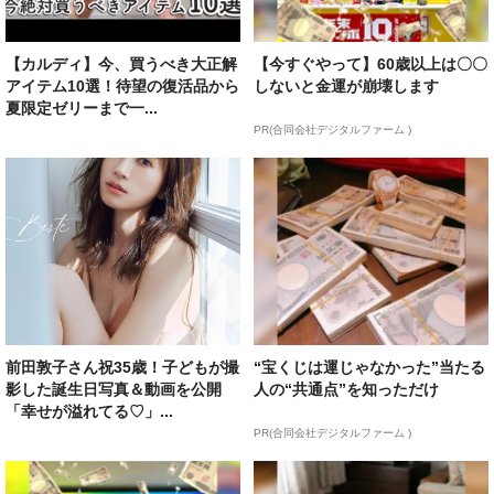
【カルディ】今、買うべき大正解
【今すぐやって】60歳以上は〇〇
アイテム10選！待望の復活品から
しないと金運が崩壊します
夏限定ゼリーまで一...
PR(合同会社デジタルファーム )
前田敦子さん祝35歳！子どもが撮
“宝くじは運じゃなかった”当たる
影した誕生日写真＆動画を公開
人の“共通点”を知っただけ
「幸せが溢れてる♡」...
PR(合同会社デジタルファーム )