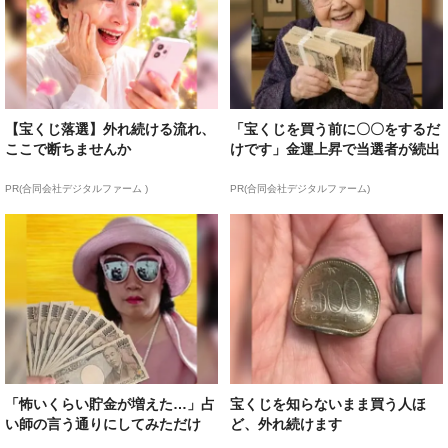
【宝くじ落選】外れ続ける流れ、
「宝くじを買う前に〇〇をするだ
ここで断ちませんか
けです」金運上昇で当選者が続出
PR(合同会社デジタルファーム )
PR(合同会社デジタルファーム)
「怖いくらい貯金が増えた…」占
宝くじを知らないまま買う人ほ
い師の言う通りにしてみただけ
ど、外れ続けます