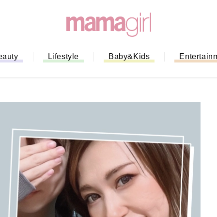
eauty
Lifestyle
Baby&Kids
Entertain
ない！」ミスドのモ
全ガイド｜支払い方
までネットオーダー