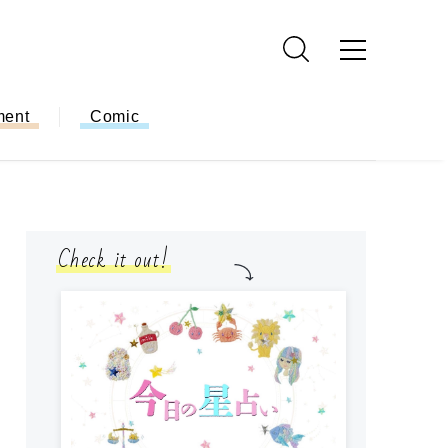
ment
Comic
Check it out!