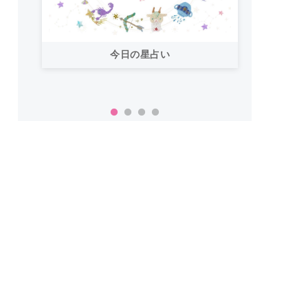
小学生
「おいしいご飯で暑い夏を乗り切りた
簡単
い！」【カルディ】夏にぴったりのホ
ットな神商品14選