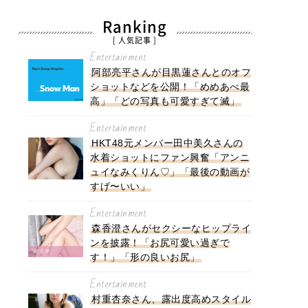
Ranking
[ 人気記事 ]
Entertainment
阿部亮平さんが目黒蓮さんとのオフ
ショットなどを公開！「めめあべ最
高」「どの写真も可愛すぎて滅」
Entertainment
HKT48元メンバー田中美久さんの
水着ショットにファン興奮「アンニ
ュイなみくりん♡」「最後の動画が
すげ〜いい」
Entertainment
森香澄さんがセクシーなヒップライ
ンを披露！「お尻可愛い過ぎで
す！」「形の良いお尻」
Entertainment
村重杏奈さん、露出度高めスタイル