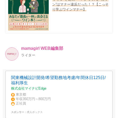
ン”はマナー違反だった！？【こっそ
り学ぶワインマナー】
mamagirl WEB編集部
ライター
関東機械設計開発/希望勤務地考慮/年間休日125日/
福利厚生
株式会社マイナビEdge
東京都
年収350万円～800万円
正社員
スポンサー：
求人ボックス