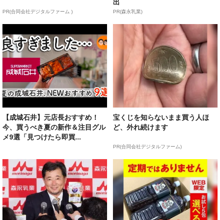
出
PR(合同会社デジタルファーム )
PR(森永乳業)
【成城石井】元店長おすすめ！
宝くじを知らないまま買う人ほ
今、買うべき夏の新作＆注目グル
ど、外れ続けます
メ9選「見つけたら即買...
PR(合同会社デジタルファーム)