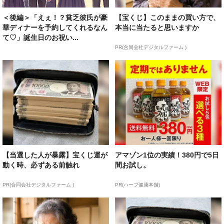
＜後編＞「えぇ！？貧乏彼氏が豪
【宝くじ】このままの買い方で、
華ディナーを予約してくれるなん
本当に当たると思いますか
て♡」誕生日のお祝い...
PR(合同会社デジタルファーム )
【当選した人が暴露】宝くじ運が
アマゾン1位の実績！380円で5日
動く時、必ずある前触れ
間お試し。
PR(合同会社デジタルファーム )
PR(ハーブ健康本舗)