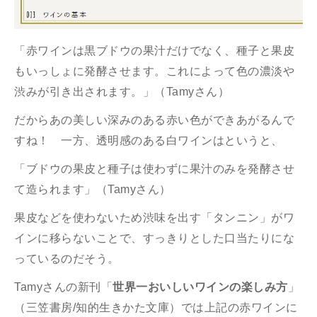
「赤ワインは黒ブドウの果汁だけでなく、種子と果皮
もいっしょに発酵させます。これによって色の濃淡や
渋みが引き出されます。」（Tamyさん）
だからあの美しい深みのある赤い色ができあがるんで
すね！ 一方、透明感のある白ワインはというと、
「ブドウの果皮と種子は使わずに果汁のみを発酵させ
て造られます」（Tamyさん）
果皮などを使わないため渋味を出す「タンニン」がワ
インに移らないことで、すっきりとした口当たりにな
っているのだそう。
Tamyさんの新刊「
世界一おいしいワインの楽しみ方
」
（三笠書房/知的生きかた文庫）では上記の赤ワインに