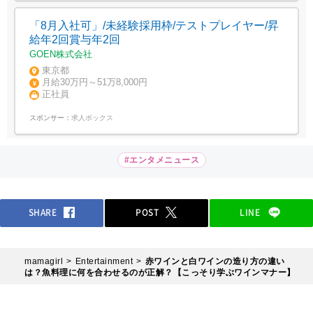
「8月入社可」/未経験採用枠/テストプレイヤー/昇
給年2回賞与年2回
GOEN株式会社
東京都
月給30万円～51万8,000円
正社員
スポンサー：
求人ボックス
#エンタメニュース
SHARE
POST
LINE
mamagirl
Entertainment
赤ワインと白ワインの造り方の違い
は？魚料理に何を合わせるのが正解？【こっそり学ぶワインマナー】