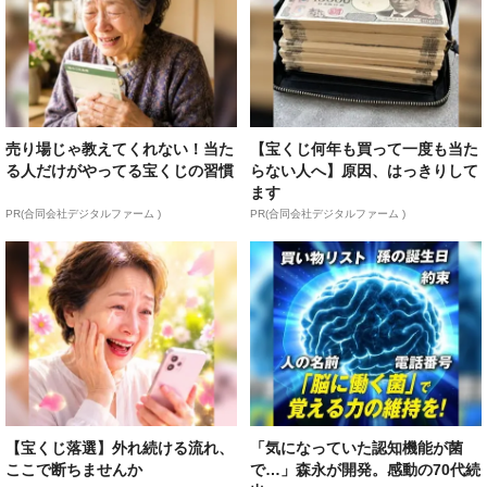
売り場じゃ教えてくれない！当た
【宝くじ何年も買って一度も当た
る人だけがやってる宝くじの習慣
らない人へ】原因、はっきりして
ます
PR(合同会社デジタルファーム )
PR(合同会社デジタルファーム )
【宝くじ落選】外れ続ける流れ、
「気になっていた認知機能が菌
ここで断ちませんか
で…」森永が開発。感動の70代続