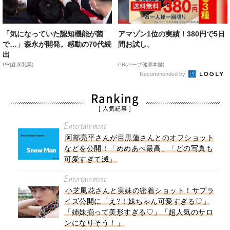
「気になっていた認知機能が菌
アマゾン1位の実績！380円で5日
で…」森永が開発。感動の70代続
間お試し。
出
PR(森永乳業)
PR(ハーブ健康本舗)
Recommended by
Ranking
[ 人気記事 ]
Entertainment
阿部亮平さんが目黒蓮さんとのオフショット
などを公開！「めめあべ最高」「どの写真も
可愛すぎて滅」
Entertainment
小芝風花さんと実妹の密着ショット！サプラ
イズ公開に「え?！妹ちゃん可愛すぎる♡」
「姉妹揃って美形すぎる♡」「超人気のサロ
ンになりそう！」