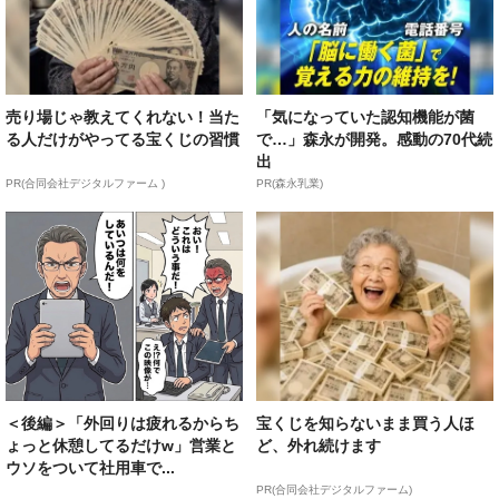
売り場じゃ教えてくれない！当た
「気になっていた認知機能が菌
る人だけがやってる宝くじの習慣
で…」森永が開発。感動の70代続
出
PR(合同会社デジタルファーム )
PR(森永乳業)
＜後編＞「外回りは疲れるからち
宝くじを知らないまま買う人ほ
ょっと休憩してるだけw」営業と
ど、外れ続けます
ウソをついて社用車で...
PR(合同会社デジタルファーム)