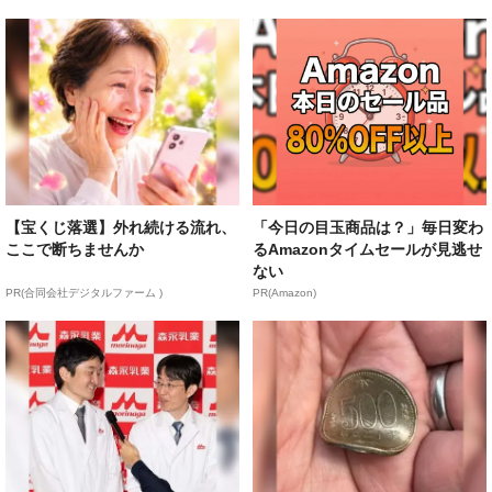
【宝くじ落選】外れ続ける流れ、
「今日の目玉商品は？」毎日変わ
ここで断ちませんか
るAmazonタイムセールが見逃せ
ない
PR(合同会社デジタルファーム )
PR(Amazon)