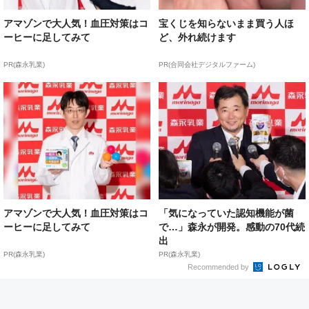
アマゾンで大人気！血圧対策はコ
宝くじを知らないまま買う人ほ
ーヒーに足してみて
ど、外れ続けます
PR(森永乳業)
PR(合同会社デジタルファーム)
アマゾンで大人気！血圧対策はコ
「気になっていた認知機能が菌
ーヒーに足してみて
で…」森永が開発。感動の70代続
出
PR(森永乳業)
PR(森永乳業)
Recommended by