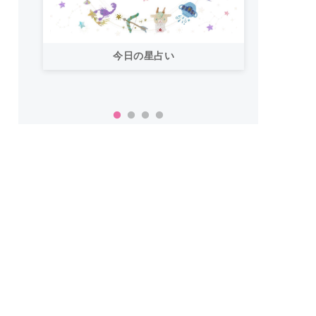
今日の星占い
「お
い！