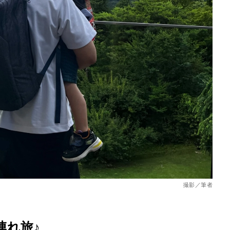
を徹底解説
撮影／筆者
連れ旅♪