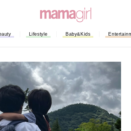
eauty
Lifestyle
Baby&Kids
Entertain
「もう行列に並ばない！」ミスドの
バイルオーダー完全ガイド｜支払い
法から受け取り方までネットオーダ