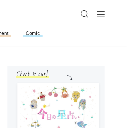
ment
Comic
Check it out!
モ
方
ー