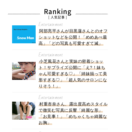
Ranking
[ 人気記事 ]
Entertainment
阿部亮平さんが目黒蓮さんとのオフ
ショットなどを公開！「めめあべ最
高」「どの写真も可愛すぎて滅」
Entertainment
小芝風花さんと実妹の密着ショッ
ト！サプライズ公開に「え?！妹ち
ゃん可愛すぎる♡」「姉妹揃って美
形すぎる♡」「超人気のサロンにな
りそう！」
Entertainment
村重杏奈さん、露出度高めスタイル
で微笑む写真に反響「綺麗な形」
「お見事！」「めちゃくちゃ綺麗な
お胸」