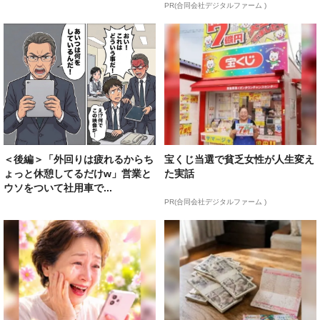
PR(合同会社デジタルファーム )
＜後編＞「外回りは疲れるからち
宝くじ当選で貧乏女性が人生変え
ょっと休憩してるだけw」営業と
た実話
ウソをついて社用車で...
PR(合同会社デジタルファーム )