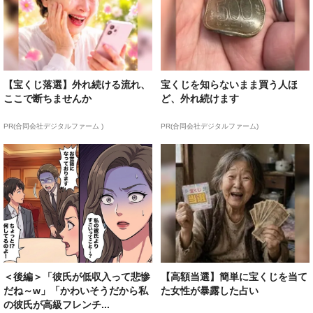
【宝くじ落選】外れ続ける流れ、
宝くじを知らないまま買う人ほ
ここで断ちませんか
ど、外れ続けます
PR(合同会社デジタルファーム )
PR(合同会社デジタルファーム)
＜後編＞「彼氏が低収入って悲惨
【高額当選】簡単に宝くじを当て
だね～w」「かわいそうだから私
た女性が暴露した占い
の彼氏が高級フレンチ...