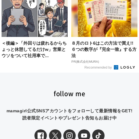
＜後編＞「外回りは疲れるからち
８月のロト6はこの方法で買え!!
ょっと休憩してるだけw」営業と
６つの数字が『完全一致』する方
ウソをついて社用車で...
法
PR(株式会社MURA)
Recommended by
follow me
mamagirl公式SNSアカウントをフォローして最新情報をGET!
読者限定イベントやプレゼント告知もお届け中