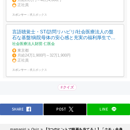
正社員
スポンサー：
求人ボックス
言語聴覚士・ST/訪問リハビリ/社会医療法人の盤
石な基盤!病院母体の安心感と充実の福利厚生で長
く働ける環境
社会医療法人財団 仁医会
東京都
月給24万1,900円～32万1,900円
正社員
スポンサー：
求人ボックス
#クイズ
SHARE
POST
LINE
mamagirl
Quiz
【3つのヒントで映画を当てろ！】「クモ・全身