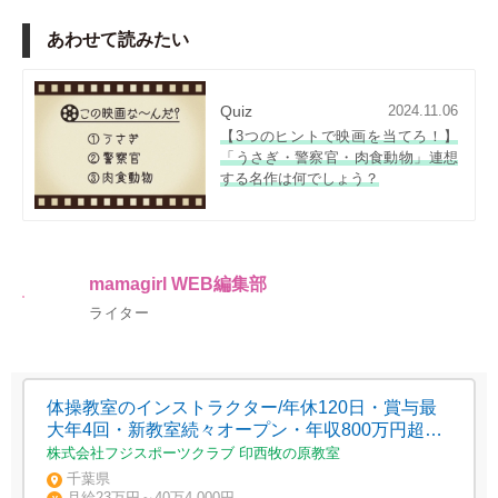
あわせて読みたい
Quiz
2024.11.06
【3つのヒントで映画を当てろ！】
「うさぎ・警察官・肉食動物」連想
する名作は何でしょう？
mamagirl WEB編集部
ライター
体操教室のインストラクター/年休120日・賞与最
大年4回・新教室続々オープン・年収800万円超え
の実績あり
株式会社フジスポーツクラブ 印西牧の原教室
千葉県
月給23万円～40万4,000円