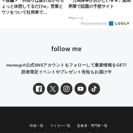
＜後編＞「外回りは疲れるからち
「万馬券率がおかしいｗｗ」競馬
ょっと休憩してるだけw」営業と
界隈で話題の予想サイト
ウソをついて社用車で...
PR(ルーツ)
Recommended by
follow me
mamagirl公式SNSアカウントをフォローして最新情報をGET!
読者限定イベントやプレゼント告知もお届け中
特集一覧
ライター一覧
監修者・専門家一覧