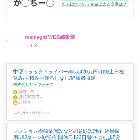
た人はすごい！空白に入る文字は？
mamagirl WEB編集部
ライター
中型トラックドライバー/年収420万円可能/土日祝
休み/手積み手降ろしなし/経験者限定
株式会社リ・フォース
神奈川県
月給30万円～
正社員
スポンサー：
求人ボックス
マンションや商業施設などの意匠設計/正社員採
用/UIJターン歓迎/年間休日123日/駅チカ徒歩5分