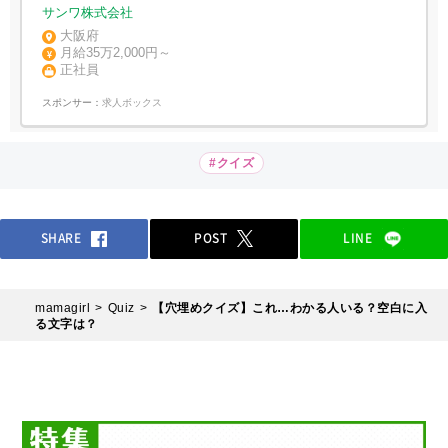
サンワ株式会社
大阪府
月給35万2,000円～
正社員
スポンサー：
求人ボックス
#クイズ
SHARE
POST
LINE
mamagirl
Quiz
【穴埋めクイズ】これ…わかる人いる？空白に入
る文字は？