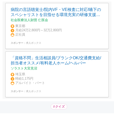
病院の言語聴覚士/院内VF・VE検査に対応!嚥下の
スペシャリストを目指せる環境充実の研修支援で
スキルアップ
社会医療法人財団 仁医会
東京都
月給24万2,800円～32万2,800円
正社員
スポンサー：
求人ボックス
「資格不問」生活相談員/ブランクOK/交通費支給/
担当者オススメ/有料老人ホーム/ヘルパー
ソラスト大宮見沼
埼玉県
時給1,175円
アルバイト・パート
スポンサー：
求人ボックス
#クイズ