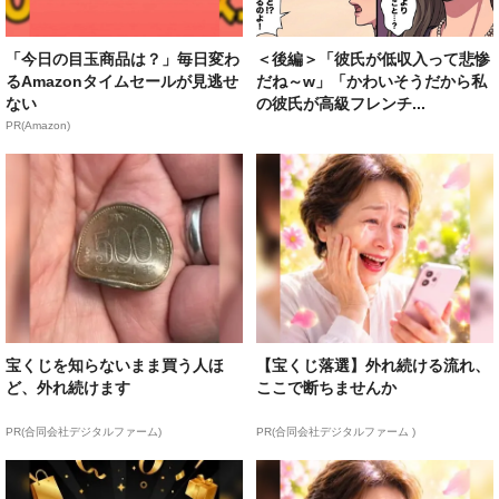
「今日の目玉商品は？」毎日変わ
＜後編＞「彼氏が低収入って悲惨
るAmazonタイムセールが見逃せ
だね～w」「かわいそうだから私
ない
の彼氏が高級フレンチ...
PR(Amazon)
宝くじを知らないまま買う人ほ
【宝くじ落選】外れ続ける流れ、
ど、外れ続けます
ここで断ちませんか
PR(合同会社デジタルファーム)
PR(合同会社デジタルファーム )