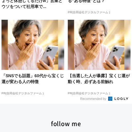
ょっと休憩してるだけw」営業と
る“ある特徴”とは？
ウソをついて社用車で...
PR(合同会社デジタルファーム )
「SNSでも話題」60代から宝くじ
【当選した人が暴露】宝くじ運が
運が変わる人の特徴
動く時、必ずある前触れ
PR(合同会社デジタルファーム )
PR(合同会社デジタルファーム )
Recommended by
follow me